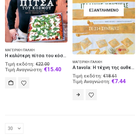
ΕΞΑΝΤΛΗΜΈΝΟ
ΜΑΓΕΙΡΙΚΉ ΙΤΑΛΙΚΉ
Η καλύτερη πίτσα του κόσμου
Original
ΜΑΓΕΙΡΙΚΉ ΙΤΑΛΙΚΉ
Τιμή εκδότη:
€
22.00
A tavola: Η τέχνη της αυθεντικής ιταλικής κουζίνας σε 234 συνταγές
price
Current
€
15.40
Τιμή Αναγνώστη:
was:
price
Original
Τιμή εκδότη:
€
18.61
€22.00.
is:
price
Curre
€
7.44
Τιμή Αναγνώστη:
€15.40.
was:
price
€18.61.
is:
€7.44