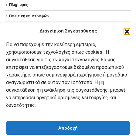
Πληρωμές
Πολιτική επιστροφών
Όροι χρήσης
Διαχείριση Συγκατάθεσης
Πολιτική απορρήτου
Για να παρέχουμε την καλύτερη εμπειρία,
Πολιτική Cookies
χρησιμοποιούμε τεχνολογίες όπως cookies . Η
συγκατάθεση για τις εν λόγω τεχνολογίες θα μας
επιτρέψει να επεξεργαστούμε δεδομένα προσωπικού
Ο λογαριασμός μου
χαρακτήρα, όπως συμπεριφορά περιήγησης ή μοναδικά
Ο λογαριασμός μου
αναγνωριστικά σε αυτόν τον ιστότοπο. Η μη
συγκατάθεση ή η ανάκληση της συγκατάθεσης, μπορεί
Οι παραγγελίες μου
να επηρεάσει αρνητικά ορισμένες λειτουργίες και
Λίστα επιθυμιών
δυνατότητες.
Καλάθι αγορών
Αποδοχή