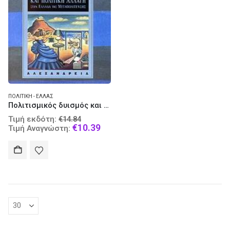
ΠΟΛΙΤΙΚΉ - ΕΛΛΆΣ
Πολιτισμικός δυισμός και πολιτική αλλαγή στην Ελλάδα της μεταπολίτευσης
Original
Τιμή εκδότη:
€
14.84
price
Current
€
10.39
Τιμή Αναγνώστη:
was:
price
€14.84.
is:
€10.39.