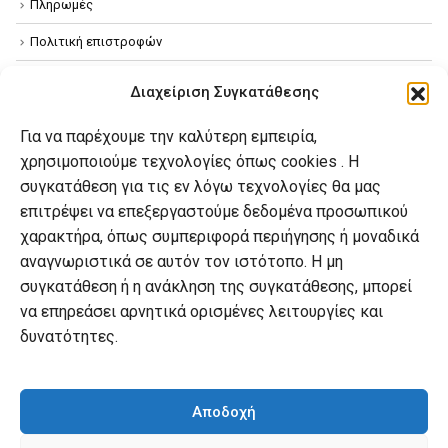
Πληρωμές
Πολιτική επιστροφών
Όροι χρήσης
Διαχείριση Συγκατάθεσης
Πολιτική απορρήτου
Για να παρέχουμε την καλύτερη εμπειρία,
Πολιτική Cookies
χρησιμοποιούμε τεχνολογίες όπως cookies . Η
συγκατάθεση για τις εν λόγω τεχνολογίες θα μας
επιτρέψει να επεξεργαστούμε δεδομένα προσωπικού
Ο λογαριασμός μου
χαρακτήρα, όπως συμπεριφορά περιήγησης ή μοναδικά
Ο λογαριασμός μου
αναγνωριστικά σε αυτόν τον ιστότοπο. Η μη
συγκατάθεση ή η ανάκληση της συγκατάθεσης, μπορεί
Οι παραγγελίες μου
να επηρεάσει αρνητικά ορισμένες λειτουργίες και
Λίστα επιθυμιών
δυνατότητες.
Καλάθι αγορών
Αποδοχή