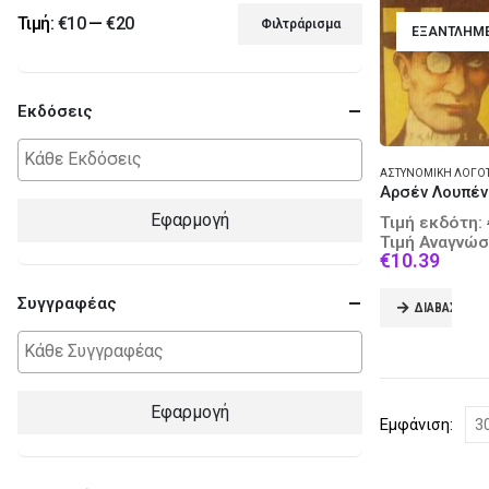
Τιμή:
€10
—
€20
Φιλτράρισμα
ΕΞΑΝΤΛΗΜ
Ελάχιστη
Μέγιστη
τιμή
τιμή
Εκδόσεις
ΑΣΤΥΝΟΜΙΚΉ ΛΟΓΟ
Εφαρμογή
Τιμή εκδότη:
Τιμή Αναγνώσ
Curre
€
10.39
price
is:
Συγγραφέας
ΔΙΑΒΆΣΤΕ Π
€10.3
Εφαρμογή
Εμφάνιση: