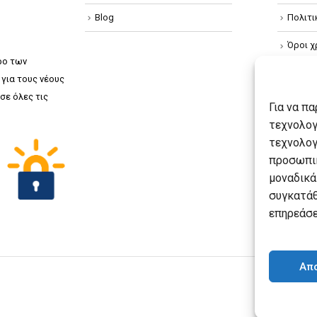
Blog
Πολιτ
Όροι χ
ρο των
Πολιτ
για τους νέους
σε όλες τις
Πολιτι
Για να π
τεχνολογ
τεχνολογ
προσωπικ
μοναδικά
συγκατάθ
επηρεάσε
Απ