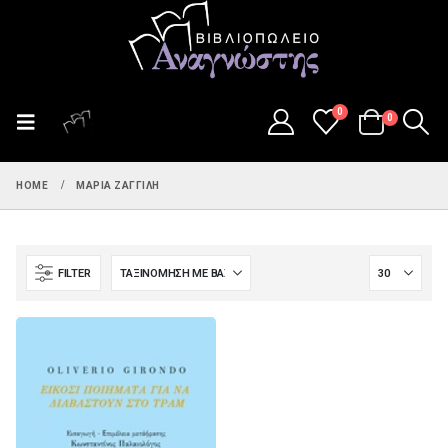
0
0
HOME
ΜΑΡΊΑ ΖΑΓΓΊΛΗ
FILTER