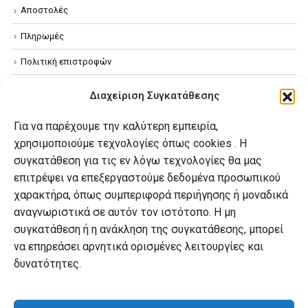
Αποστολές
Πληρωμές
Πολιτική επιστροφών
Όροι χρήσης
Διαχείριση Συγκατάθεσης
Πολιτική απορρήτου
Για να παρέχουμε την καλύτερη εμπειρία,
Πολιτική Cookies
χρησιμοποιούμε τεχνολογίες όπως cookies . Η
συγκατάθεση για τις εν λόγω τεχνολογίες θα μας
επιτρέψει να επεξεργαστούμε δεδομένα προσωπικού
Ο λογαριασμός μου
χαρακτήρα, όπως συμπεριφορά περιήγησης ή μοναδικά
Ο λογαριασμός μου
αναγνωριστικά σε αυτόν τον ιστότοπο. Η μη
συγκατάθεση ή η ανάκληση της συγκατάθεσης, μπορεί
Οι παραγγελίες μου
να επηρεάσει αρνητικά ορισμένες λειτουργίες και
Λίστα επιθυμιών
δυνατότητες.
Καλάθι αγορών