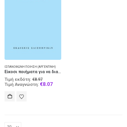
ΙΣΠΑΝΌΦΩΝΗ ΠΟΊΗΣΗ (ΑΡΓΕΝΤΙΝΉ)
Είκοσι ποιήματα για να διαβαστούν στο τραμ
Original
Τιμή εκδότη:
€
8.97
price
Current
€
8.07
Τιμή Αναγνώστη:
was:
price
€8.97.
is:
€8.07.