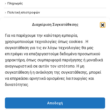
Πληρωμές
Πολιτική επιστροφών
Όροι χρήσης
Διαχείριση Συγκατάθεσης
Πολιτική απορρήτου
Για να παρέχουμε την καλύτερη εμπειρία,
Πολιτική Cookies
χρησιμοποιούμε τεχνολογίες όπως cookies . Η
συγκατάθεση για τις εν λόγω τεχνολογίες θα μας
επιτρέψει να επεξεργαστούμε δεδομένα προσωπικού
Ο λογαριασμός μου
χαρακτήρα, όπως συμπεριφορά περιήγησης ή μοναδικά
Ο λογαριασμός μου
αναγνωριστικά σε αυτόν τον ιστότοπο. Η μη
συγκατάθεση ή η ανάκληση της συγκατάθεσης, μπορεί
Οι παραγγελίες μου
να επηρεάσει αρνητικά ορισμένες λειτουργίες και
Λίστα επιθυμιών
δυνατότητες.
Καλάθι αγορών
Αποδοχή