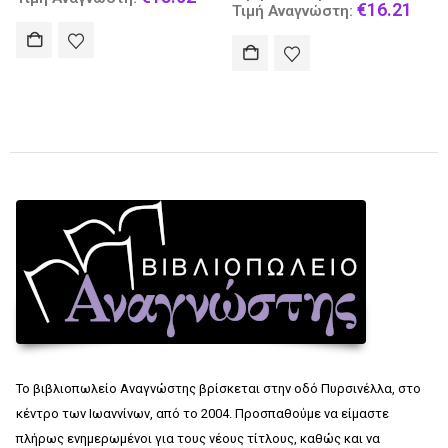
price
Current
€
16.21
€10.60.
is:
Τιμή Αναγνώστη:
ice
was:
price
€9.00
.
€19.08.
is:
8.02.
€16.21.
Το βιβλιοπωλείο Αναγνώστης βρίσκεται στην οδό Πυρσινέλλα, στο
κέντρο των Ιωαννίνων, από το 2004. Προσπαθούμε να είμαστε
πλήρως ενημερωμένοι για τους νέους τίτλους, καθώς και να