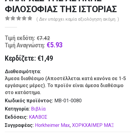
ΦΙΛΟΣΟΦΙΑΣ ΤΗΣ ΙΣΤΟΡΙΑΣ
( Δεν υπάρχει καμία αξιολόγηση ακόμη. )
0
out of 5
Original
Τιμή εκδότη:
€
7.42
price
Current
€
5.93
Τιμή Αναγνώστη:
was:
price
Κερδίζετε: €1,49
€7.42.
is:
€5.93.
Διαθεσιμότητα:
Άμεσα διαθέσιμο (Αποστέλλεται κατά κανόνα σε 1-5
εργάσιμες μέρες). Το προϊόν είναι άμεσα διαθέσιμο
στο κατάστημα.
Κωδικός προϊόντος:
ΜΒ-01-0080
Κατηγορία:
Βιβλία
Εκδόσεις:
ΚΑΛΒΟΣ
Συγγραφέας:
Horkheimer Max
,
ΧΟΡΚΧΑΙΜΕΡ ΜΑΞ