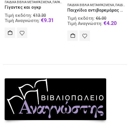
Φίλοι με ένα αστέρι
ΠΑΙΔΙΚΆ ΒΙΒΛΊΑ ΜΕΤΑΦΡΑΣΜΈΝΑ
,
ΠΑΙΔΙΚΈΣ ΔΡΑΣΤΗΡΙΌΤΗΤΕΣ
Original
Τιμή εκδότη:
€
12.20
Παιχνίδια αντιβαρεμάρας με γρίφους για μικρά παιδιά
price
Curre
€
9.76
al
Τιμή Αναγνώστη:
Original
Τιμή εκδότη:
€
6.00
was:
price
rent
price
Current
€
4.20
Τιμή Αναγνώστη:
€12.20.
is:
ce
was:
price
€9.76
.
€6.00.
is:
31.
€4.20.