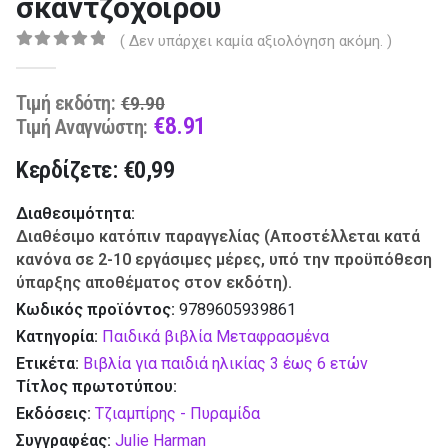
σκαντζόχοιρου
( Δεν υπάρχει καμία αξιολόγηση ακόμη. )
0
out of 5
Original
Τιμή εκδότη:
€
9.90
price
Current
€
8.91
Τιμή Αναγνώστη:
was:
price
Κερδίζετε: €0,99
€9.90.
is:
€8.91.
Διαθεσιμότητα:
Διαθέσιμο κατόπιν παραγγελίας (Αποστέλλεται κατά
κανόνα σε 2-10 εργάσιμες μέρες, υπό την προϋπόθεση
ύπαρξης αποθέματος στον εκδότη).
Κωδικός προϊόντος:
9789605939861
Κατηγορία:
Παιδικά βιβλία Μεταφρασμένα
Ετικέτα:
Βιβλία για παιδιά ηλικίας 3 έως 6 ετών
Τίτλος πρωτοτύπου:
Εκδόσεις:
Τζιαμπίρης - Πυραμίδα
Συγγραφέας:
Julie Harman