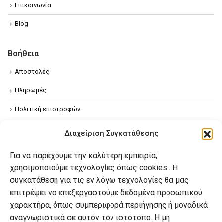
Επικοινωνία
Blog
Βοήθεια
Αποστολές
Πληρωμές
Πολιτική επιστροφών
Όροι χρήσης
Διαχείριση Συγκατάθεσης
Πολιτική απορρήτου
Για να παρέχουμε την καλύτερη εμπειρία,
Πολιτική Cookies
χρησιμοποιούμε τεχνολογίες όπως cookies . Η
συγκατάθεση για τις εν λόγω τεχνολογίες θα μας
επιτρέψει να επεξεργαστούμε δεδομένα προσωπικού
Ο λογαριασμός μου
χαρακτήρα, όπως συμπεριφορά περιήγησης ή μοναδικά
Ο λογαριασμός μου
αναγνωριστικά σε αυτόν τον ιστότοπο. Η μη