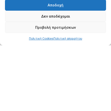
Αποδοχή
Βοήθεια
Δεν αποδέχομαι
Αποστολές
Πληρωμές
Προβολή προτιμήσεων
Πολιτική επιστροφών
Πολιτική Cookies
Πολιτική απορρήτου
Όροι χρήσης
Πολιτική απορρήτου
Πολιτική Cookies
Ο λογαριασμός μου
Ο λογαριασμός μου
Οι παραγγελίες μου
Λίστα επιθυμιών