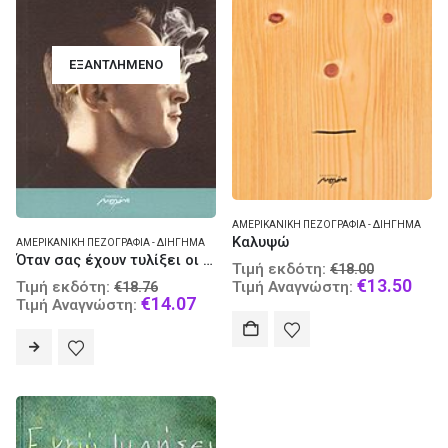
ΕΞΑΝΤΛΗΜΈΝΟ
ΑΜΕΡΙΚΑΝΙΚΉ ΠΕΖΟΓΡΑΦΊΑ - ΔΙΉΓΗΜΑ
Καλυψώ
ΑΜΕΡΙΚΑΝΙΚΉ ΠΕΖΟΓΡΑΦΊΑ - ΔΙΉΓΗΜΑ
Όταν σας έχουν τυλίξει οι φλόγες
Original
Τιμή εκδότη:
€
18.00
Original
price
Curr
€
13.50
Τιμή εκδότη:
Τιμή Αναγνώστη:
€
18.76
price
Current
was:
pric
€
14.07
Τιμή Αναγνώστη:
was:
price
€18.00.
is:
€18.76.
is:
€13.
€14.07.