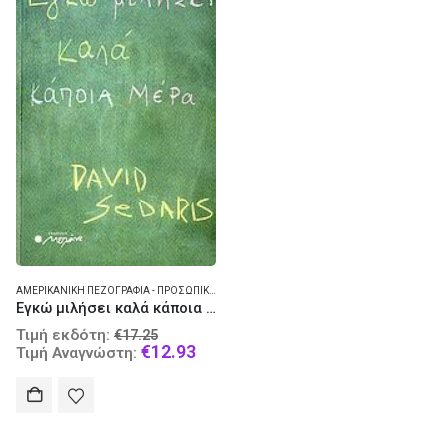
ΑΜΕΡΙΚΑΝΙΚΉ ΠΕΖΟΓΡΑΦΊΑ - ΠΡΟΣΩΠΙΚΈΣ ΑΦΗΓΉΣΕΙΣ
Εγκώ μιλήσει καλά κάποια μέρα
Original
Τιμή εκδότη:
€
17.25
price
Current
€
12.93
Τιμή Αναγνώστη:
was:
price
€17.25.
is:
€12.93.