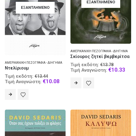
ΕΞΑΝΤΛΗΜΈΝΟ
ΕΞΑΝΤΛΗΜΈΝΟ
ΑΜΕΡΙΚΑΝΙΚΉ ΠΕΖΟΓΡΑΦΊΑ - ΔΙΉΓΗΜΑ
Σκίουρος ζητεί βερβερίτσα
Original
ΑΜΕΡΙΚΑΝΙΚΉ ΠΕΖΟΓΡΑΦΊΑ - ΔΙΉΓΗΜΑ
Τιμή εκδότη:
€
13.78
Ντελίριουμ
price
Curr
€
10.33
Τιμή Αναγνώστη:
was:
pric
Original
Τιμή εκδότη:
€
13.44
€13.78.
is:
price
Current
€
10.08
Τιμή Αναγνώστη:
€10.
was:
price
€13.44.
is:
€10.08.