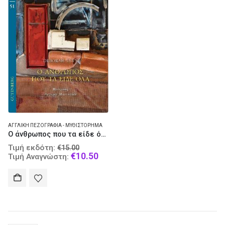
ΑΓΓΛΙΚΉ ΠΕΖΟΓΡΑΦΊΑ - ΜΥΘΙΣΤΌΡΗΜΑ
Ο άνθρωπος που τα είδε όλα
Original
Τιμή εκδότη:
€
15.00
price
Current
€
10.50
Τιμή Αναγνώστη:
was:
price
€15.00.
is:
€10.50.