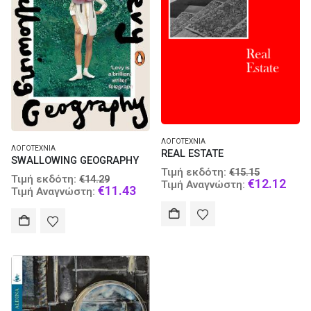
ΛΟΓΟΤΕΧΝΊΑ
ΛΟΓΟΤΕΧΝΊΑ
REAL ESTATE
SWALLOWING GEOGRAPHY
Original
Τιμή εκδότη:
€
15.15
Original
Τιμή εκδότη:
€
14.29
price
Curr
€
12.12
Τιμή Αναγνώστη:
price
Current
€
11.43
Τιμή Αναγνώστη:
was:
pric
was:
price
€15.15.
is:
€14.29.
is:
€12.
€11.43.