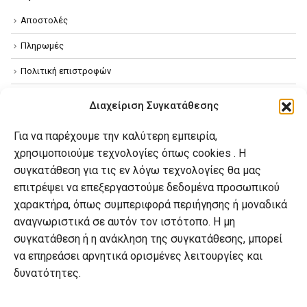
Αποστολές
Πληρωμές
Πολιτική επιστροφών
Όροι χρήσης
Διαχείριση Συγκατάθεσης
Πολιτική απορρήτου
Για να παρέχουμε την καλύτερη εμπειρία,
Πολιτική Cookies
χρησιμοποιούμε τεχνολογίες όπως cookies . Η
συγκατάθεση για τις εν λόγω τεχνολογίες θα μας
επιτρέψει να επεξεργαστούμε δεδομένα προσωπικού
Ο λογαριασμός μου
χαρακτήρα, όπως συμπεριφορά περιήγησης ή μοναδικά
Ο λογαριασμός μου
αναγνωριστικά σε αυτόν τον ιστότοπο. Η μη
συγκατάθεση ή η ανάκληση της συγκατάθεσης, μπορεί
Οι παραγγελίες μου
να επηρεάσει αρνητικά ορισμένες λειτουργίες και
Λίστα επιθυμιών
δυνατότητες.
Καλάθι αγορών