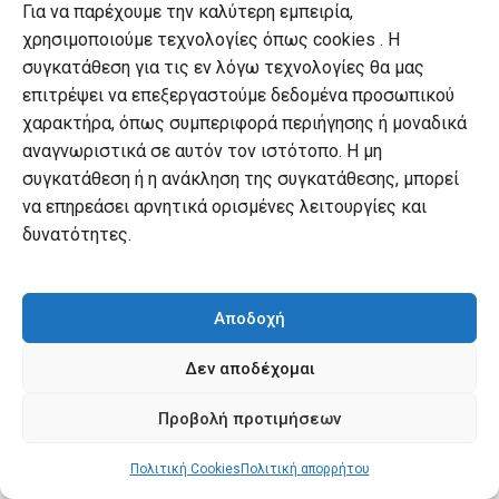
Για να παρέχουμε την καλύτερη εμπειρία,
χρησιμοποιούμε τεχνολογίες όπως cookies . Η
συγκατάθεση για τις εν λόγω τεχνολογίες θα μας
επιτρέψει να επεξεργαστούμε δεδομένα προσωπικού
χαρακτήρα, όπως συμπεριφορά περιήγησης ή μοναδικά
αναγνωριστικά σε αυτόν τον ιστότοπο. Η μη
ΠΑΙΔΙΚΆ ΒΙΒΛΊΑ ΜΕΤΑΦΡΑΣΜΈΝΑ
Το μικρό βιβλίο της χαράς
συγκατάθεση ή η ανάκληση της συγκατάθεσης, μπορεί
Original
Τιμή εκδότη:
€
13.90
να επηρεάσει αρνητικά ορισμένες λειτουργίες και
price
Curr
€
12.51
Τιμή Αναγνώστη:
ΣΥΜΒΟΥΛΕΥΤΙΚΉ
δυνατότητες.
was:
pric
Το βιβλίο της χαράς
€13.90.
is:
Original
Τιμή εκδότη:
€
16.50
€12.
price
Current
€
11.55
Τιμή Αναγνώστη:
was:
price
Αποδοχή
€16.50.
is:
€11.55.
Δεν αποδέχομαι
Προβολή προτιμήσεων
Πολιτική Cookies
Πολιτική απορρήτου