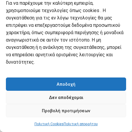
Για να παρέχουμε την καλύτερη εμπειρία,
χρησιμοποιούμε τεχνολογίες όπως cookies . Η
συγκατάθεση για τις εν λόγω τεχνολογίες θα μας
επιτρέψει να επεξεργαστούμε δεδομένα προσωπικού
χαρακτήρα, όπως συμπεριφορά περιήγησης ή μοναδικά
αναγνωριστικά σε αυτόν τον ιστότοπο. Η μη
συγκατάθεση ή η ανάκληση της συγκατάθεσης, μπορεί
να επηρεάσει αρνητικά ορισμένες λειτουργίες και
ΠΟΛΙΤΙΚΉ - ΙΣΤΟΡΊΑ - ΤΟΥΡΚΊΑ
,
ΤΟΥΡΚΊΑ - ΣΧΈΣΕΙΣ
Η Τουρκία του Ερντογάν
δυνατότητες.
Original
Τιμή εκδότη:
€
22.00
price
Current
€
19.80
Τιμή Αναγνώστη:
was:
price
€22.00.
is:
Αποδοχή
€19.80.
Δεν αποδέχομαι
Προβολή προτιμήσεων
Πολιτική Cookies
Πολιτική απορρήτου