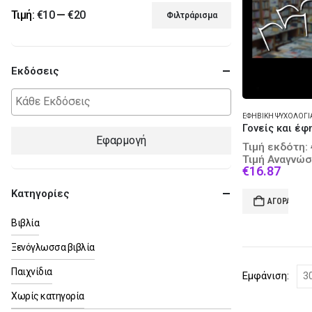
Τιμή:
€10
—
€20
Φιλτράρισμα
Ελάχιστη
Μέγιστη
τιμή
τιμή
Εκδόσεις
ΕΦΗΒΙΚΉ ΨΥΧΟΛΟΓΊ
Γονείς και έφ
Εφαρμογή
Τιμή εκδότη:
Τιμή Αναγνώσ
Curre
€
16.87
price
Κατηγορίες
is:
ΑΓΟΡΆ
€16.8
Βιβλία
Ξενόγλωσσα βιβλία
Παιχνίδια
Εμφάνιση:
Χωρίς κατηγορία