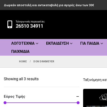
Δωρεάν αποστολή και αντικαταβολή για αγορές άνω των 30€
Τηλεφωνικές παραγγελίες
26510 34911
ΛΟΓΟΤΕΧΝΊΑ
ΕΚΠΑΊΔΕΥΣΗ
ΓΙΑ ΠΑΙΔΙΆ
ΠΑΙΧΝΊΔΙΑ
HOME
DON DINKMEYER
Sorted
Showing all 3 results
Ταξινόμηση κα
by
popularity
Εύρος Τιμής