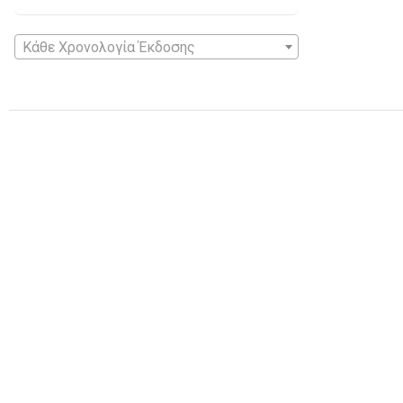
Κάθε Χρονολογία Έκδοσης
Το βιβλιοπωλείο Αναγνώστης βρίσκεται στην οδό Πυρσινέλλα, στο κέντ
Ιωαννίνων, από το 2004. Προσπαθούμε να είμαστε πλήρως ενημερωμένοι 
τίτλους, καθώς και να διαθέτουμε όσο το δυνατόν πληρέστερα τμήματα 
κατηγορίες βιβλίων. Και πάντα στις καλύτερες τιμές της αγοράς.