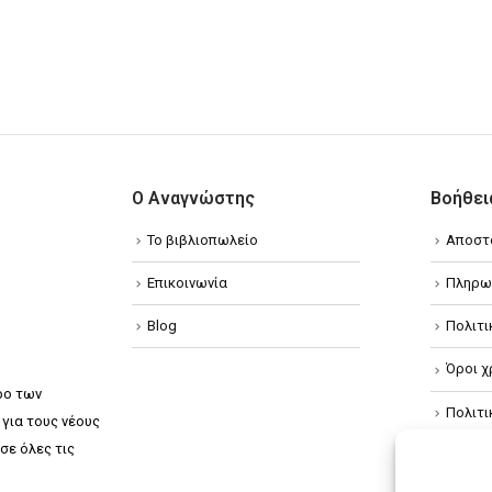
Ο Αναγνώστης
Βοήθει
Το βιβλιοπωλείο
Αποστ
Επικοινωνία
Πληρω
Blog
Πολιτ
Όροι χ
ρο των
Πολιτ
για τους νέους
σε όλες τις
Πολιτι