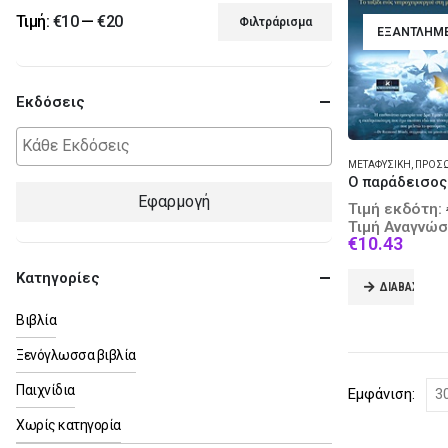
Τιμή:
€10
—
€20
Φιλτράρισμα
ΕΞΑΝΤΛΗΜ
Ελάχιστη
Μέγιστη
τιμή
τιμή
Εκδόσεις
ΜΕΤΑΦΥΣΙΚΉ
,
ΠΡΟΣΩΠΙΚΈΣ ΑΦΗ
Εφαρμογή
Τιμή εκδότη:
Τιμή Αναγνώσ
Curre
€
10.43
price
is:
Κατηγορίες
ΔΙΑΒΆΣΤΕ Π
€10.4
Βιβλία
Ξενόγλωσσα βιβλία
Παιχνίδια
Εμφάνιση:
Χωρίς κατηγορία