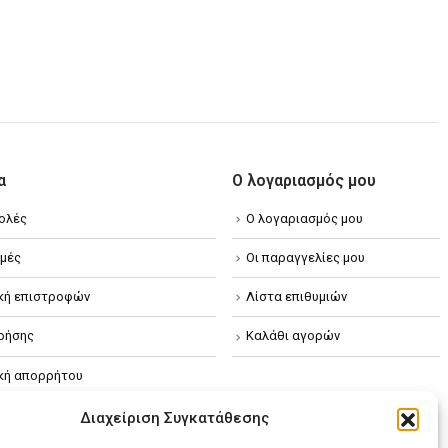
α
Ο λογαριασμός μου
ολές
Ο λογαριασμός μου
μές
Οι παραγγελίες μου
ική επιστροφών
Λίστα επιθυμιών
ρήσης
Καλάθι αγορών
ική απορρήτου
κή Cookies
Διαχείριση Συγκατάθεσης