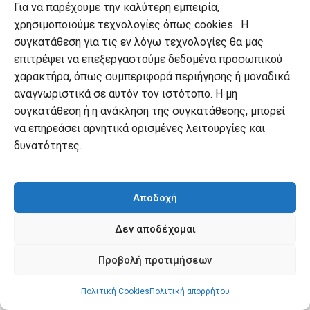
Για να παρέχουμε την καλύτερη εμπειρία,
χρησιμοποιούμε τεχνολογίες όπως cookies . Η
συγκατάθεση για τις εν λόγω τεχνολογίες θα μας
επιτρέψει να επεξεργαστούμε δεδομένα προσωπικού
χαρακτήρα, όπως συμπεριφορά περιήγησης ή μοναδικά
αναγνωριστικά σε αυτόν τον ιστότοπο. Η μη
συγκατάθεση ή η ανάκληση της συγκατάθεσης, μπορεί
ΒΊΒΛΟΣ. Κ.Δ. - ΚΡΙΤΙΚΉ ΕΡΜΗΝΕΊΑ ΚΛΠ
,
ΘΕΟΛΟΓΊΑ
Επίτομη θεολογία της Καινής Διαθήκης
να επηρεάσει αρνητικά ορισμένες λειτουργίες και
Original
Τιμή εκδότη:
δυνατότητες.
€
15.92
price
Current
€
11.94
Τιμή Αναγνώστη:
was:
price
€15.92.
is:
€11.94.
Αποδοχή
Δεν αποδέχομαι
Προβολή προτιμήσεων
Πολιτική Cookies
Πολιτική απορρήτου