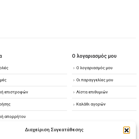
α
Ο λογαριασμός μου
ολές
Ο λογαριασμός μου
μές
Οι παραγγελίες μου
ική επιστροφών
Λίστα επιθυμιών
ρήσης
Καλάθι αγορών
ική απορρήτου
κή Cookies
Διαχείριση Συγκατάθεσης