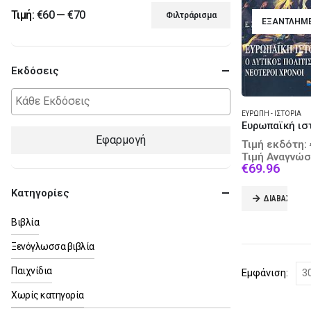
Τιμή:
€60
—
€70
Φιλτράρισμα
ΕΞΑΝΤΛΗΜ
Ελάχιστη
Μέγιστη
τιμή
τιμή
Εκδόσεις
ΕΥΡΏΠΗ - ΙΣΤΟΡΊΑ
Ευρωπαϊκή ισ
Εφαρμογή
Τιμή εκδότη:
Τιμή Αναγνώσ
Curre
€
69.96
price
is:
Κατηγορίες
ΔΙΑΒΆΣΤΕ Π
€69.9
Βιβλία
Ξενόγλωσσα βιβλία
Παιχνίδια
Εμφάνιση:
Χωρίς κατηγορία