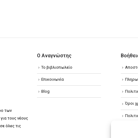
Ο Αναγνώστης
Βοήθει
Το βιβλιοπωλείο
Αποστ
Επικοινωνία
Πληρω
Blog
Πολιτ
Όροι χ
ρο των
Πολιτ
για τους νέους
σε όλες τις
Πολιτι