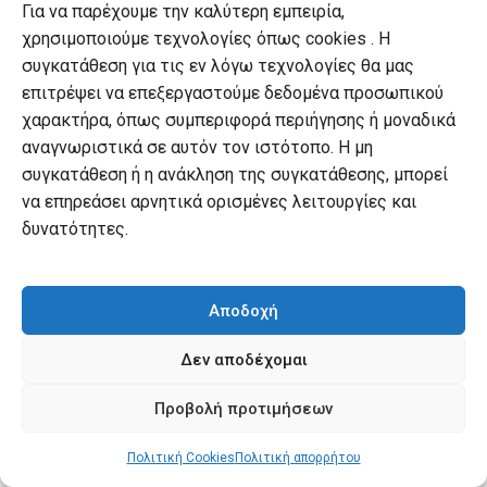
Για να παρέχουμε την καλύτερη εμπειρία,
χρησιμοποιούμε τεχνολογίες όπως cookies . Η
συγκατάθεση για τις εν λόγω τεχνολογίες θα μας
επιτρέψει να επεξεργαστούμε δεδομένα προσωπικού
χαρακτήρα, όπως συμπεριφορά περιήγησης ή μοναδικά
αναγνωριστικά σε αυτόν τον ιστότοπο. Η μη
συγκατάθεση ή η ανάκληση της συγκατάθεσης, μπορεί
να επηρεάσει αρνητικά ορισμένες λειτουργίες και
ΕΠΙΣΤΉΜΗ - ΛΌΓΟΙ ΔΟΚΊΜΙΑ ΔΙΑΛΈΞΕΙΣ
Γράμματα σε έναν νέο επιστήμονα
ΑΝΘΡΏΠΙΝΗ ΕΞΈΛΙΞΗ
,
ΨΥΧΟΛΟΓΊΑ ΕΞΕΛΙΚΤΙΚΉ
δυνατότητες.
Γένεσις
Original
Τιμή εκδότη:
€
26.50
Original
price
Current
Τιμή εκδότη:
€
21.20
€
16.00
Τιμή Αναγνώστη:
price
Curr
€
12.80
was:
price
Τιμή Αναγνώστη:
was:
pric
€26.50.
is:
Αποδοχή
€16.00.
is:
€21.20.
€12.
Δεν αποδέχομαι
Προβολή προτιμήσεων
Πολιτική Cookies
Πολιτική απορρήτου