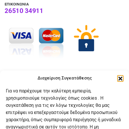
ΕΠΙΚΟΙΝΩΝΊΑ
26510 34911
Ο Αναγνώστης
Διαχείριση Συγκατάθεσης
Το βιβλιοπωλείο
Για να παρέχουμε την καλύτερη εμπειρία,
Επικοινωνία
χρησιμοποιούμε τεχνολογίες όπως cookies . Η
συγκατάθεση για τις εν λόγω τεχνολογίες θα μας
Blog
επιτρέψει να επεξεργαστούμε δεδομένα προσωπικού
χαρακτήρα, όπως συμπεριφορά περιήγησης ή μοναδικά
Βοήθεια
αναγνωριστικά σε αυτόν τον ιστότοπο. Η μη