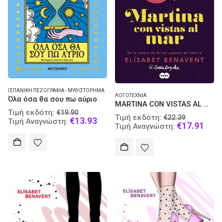
ΙΣΠΑΝΙΚΉ ΠΕΖΟΓΡΑΦΊΑ - ΜΥΘΙΣΤΌΡΗΜΑ
ΛΟΓΟΤΕΧΝΊΑ
Όλα όσα θα σου πω αύριο
MARTINA CON VISTAS AL MAR TAPA BLANDA
Original
Τιμή εκδότη:
€
19.90
Original
Τιμή εκδότη:
€
22.39
price
Current
€
13.93
Τιμή Αναγνώστη:
price
Curr
€
17.91
Τιμή Αναγνώστη:
was:
price
was:
pric
€19.90.
is:
€22.39.
is:
€13.93.
€17.