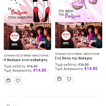
ΙΣΠΑΝΙΚΉ ΠΕΖΟΓΡΑΦΊΑ - ΜΥΘΙΣΤΌΡΗΜΑ
,
ΤΗ
ΙΣΠΑΝΙΚΉ ΠΕΖΟΓΡΑΦΊΑ - ΜΥΘΙΣΤΌΡΗΜΑ
,
ΤΗΛΕΟΠΤΙΚΆ ΠΡΟΓΡΆΜΜΑΤΑ
Στη θέση της Βαλέρια
Η Βαλέρια στον καθρέφτη
Original
Τιμή εκδότη:
€
16.50
Original
Τιμή εκδότη:
€
16.50
price
Curr
€
14.85
Τιμή Αναγνώστη:
price
Current
€
14.85
Τιμή Αναγνώστη:
was:
pric
was:
price
€16.50.
is:
€16.50.
is:
€14.
€14.85.