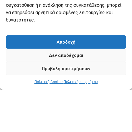
συγκατάθεση ή η ανάκληση της συγκατάθεσης, μπορεί
Αποστολές
να επηρεάσει αρνητικά ορισμένες λειτουργίες και
Πληρωμές
δυνατότητες.
Πολιτική επιστροφών
Όροι χρήσης
Αποδοχή
Πολιτική απορρήτου
Δεν αποδέχομαι
Πολιτική Cookies
Προβολή προτιμήσεων
Ο λογαριασμός μου
Πολιτική Cookies
Πολιτική απορρήτου
Ο λογαριασμός μου
Οι παραγγελίες μου
Λίστα επιθυμιών
Καλάθι αγορών