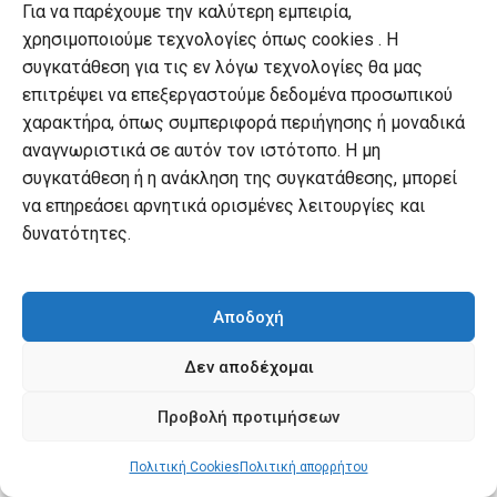
Για να παρέχουμε την καλύτερη εμπειρία,
ΕΞΑΝΤΛΗΜΈΝΟ
χρησιμοποιούμε τεχνολογίες όπως cookies . Η
συγκατάθεση για τις εν λόγω τεχνολογίες θα μας
επιτρέψει να επεξεργαστούμε δεδομένα προσωπικού
χαρακτήρα, όπως συμπεριφορά περιήγησης ή μοναδικά
αναγνωριστικά σε αυτόν τον ιστότοπο. Η μη
συγκατάθεση ή η ανάκληση της συγκατάθεσης, μπορεί
να επηρεάσει αρνητικά ορισμένες λειτουργίες και
ΕΠΙΤΥΧΊΑ ΚΑΙ ΠΡΟΣΩΠΙΚΌΤΗΤΑ
,
ΣΥΜΒΟΥΛΕΥΤΙΚΉ
Απελευθερώστε τη μαγεία που κρύβεται μέσα σας
δυνατότητες.
Original
Τιμή εκδότη:
€
16.60
price
Current
€
14.94
Τιμή Αναγνώστη:
was:
price
€16.60.
is:
Αποδοχή
€14.94.
Δεν αποδέχομαι
Προβολή προτιμήσεων
Πολιτική Cookies
Πολιτική απορρήτου