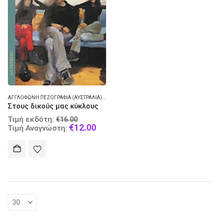
ΑΓΓΛΌΦΩΝΗ ΠΕΖΟΓΡΑΦΊΑ (ΑΥΣΤΡΑΛΊΑ) - ΜΥΘΙΣΤΌΡΗΜΑ
Στους δικούς μας κύκλους
Original
Τιμή εκδότη:
€
16.00
price
Current
€
12.00
Τιμή Αναγνώστη:
was:
price
€16.00.
is:
€12.00.