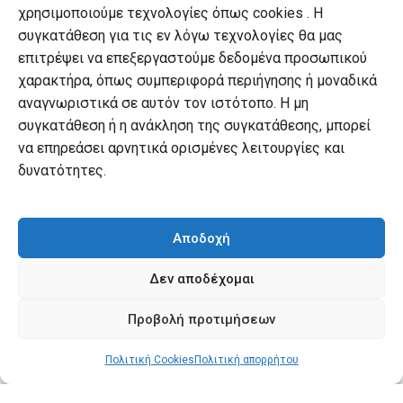
χρησιμοποιούμε τεχνολογίες όπως cookies . Η
Πληρωμές
συγκατάθεση για τις εν λόγω τεχνολογίες θα μας
Πολιτική επιστροφών
επιτρέψει να επεξεργαστούμε δεδομένα προσωπικού
χαρακτήρα, όπως συμπεριφορά περιήγησης ή μοναδικά
Όροι χρήσης
αναγνωριστικά σε αυτόν τον ιστότοπο. Η μη
Πολιτική απορρήτου
συγκατάθεση ή η ανάκληση της συγκατάθεσης, μπορεί
να επηρεάσει αρνητικά ορισμένες λειτουργίες και
Πολιτική Cookies
δυνατότητες.
Ο λογαριασμός μου
Ο λογαριασμός μου
Αποδοχή
Οι παραγγελίες μου
Δεν αποδέχομαι
Λίστα επιθυμιών
Προβολή προτιμήσεων
Καλάθι αγορών
Πολιτική Cookies
Πολιτική απορρήτου