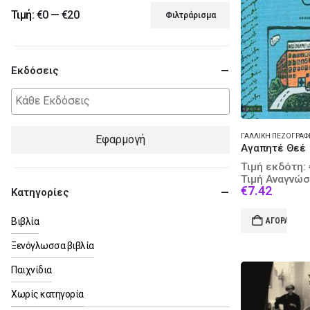
Τιμή:
€0
—
€20
Φιλτράρισμα
Ελάχιστη
Μέγιστη
τιμή
τιμή
Εκδόσεις
Εφαρμογή
Αγαπητέ Θεέ
Τιμή εκδότη:
Τιμή Αναγνώσ
Curren
€
7.42
Κατηγορίες
price
is:
Βιβλία
ΑΓΟΡΆ
€7.42.
Ξενόγλωσσα βιβλία
Παιχνίδια
Χωρίς κατηγορία