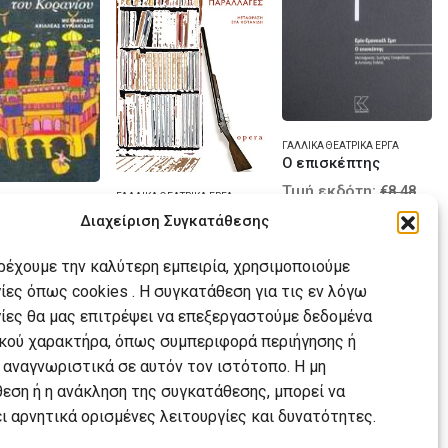
ΓΑΛΛΙΚΆ ΘΕΑΤΡΙΚΆ ΈΡΓΑ
Ο επισκέπτης
Ori
Τιμή εκδότη:
€
8.48
ΓΑΛΛΙΚΆ ΘΕΑΤΡΙΚΆ ΈΡΓΑ
pri
Τιμή Αναγνώστη:
ΓΑΛΛΙΚΉ ΠΕΖΟΓΡΑΦΊΑ - ΜΥΘΙΣΤΌΡΗΜΑ
Αινιγματικές παραλλαγές
Διαχείριση Συγκατάθεσης
Current
was
€
5.94
Ο κύριος Ιμπραήμ και τα άνθη του Κορανίου
Original
price
€8.
Τιμή εκδότη:
€
11.66
Original
κδότη:
€
10.60
price
is:
Τιμή Αναγνώστη:
price
αρέχουμε την καλύτερη εμπειρία, χρησιμοποιούμε
ναγνώστη:
ΑΓΟΡΆ
Current
was:
€
10.49
€5.94.
Current
was:
ίες όπως cookies . Η συγκατάθεση για τις εν λόγω
price
€11.66.
price
€10.60.
is:
ίες θα μας επιτρέψει να επεξεργαστούμε δεδομένα
is:
ΑΓΟΡΆ
€10.49.
ΟΡΆ
€7.42.
ού χαρακτήρα, όπως συμπεριφορά περιήγησης ή
 αναγνωριστικά σε αυτόν τον ιστότοπο. Η μη
εση ή η ανάκληση της συγκατάθεσης, μπορεί να
ι αρνητικά ορισμένες λειτουργίες και δυνατότητες.