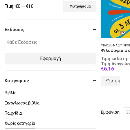
Τιμή:
€0
—
€10
Φιλτράρισμα
Ελάχιστη
Μέγιστη
τιμή
τιμή
Εκδόσεις
ΦΙΛΟΣΟΦΊΑ ΣΎΓΧΡ
Εφαρμογή
Τιμή εκδότη:
Τιμή Αναγνώσ
Curren
€
6.16
price
is:
Κατηγορίες
ΑΓΟΡΆ
€6.16.
Βιβλία
Ξενόγλωσσα βιβλία
Εμφάνιση:
Παιχνίδια
Χωρίς κατηγορία