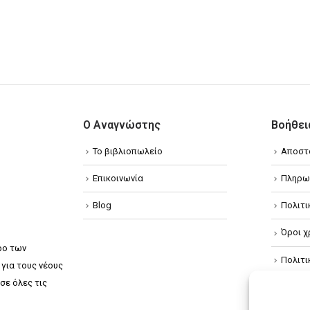
Ο Αναγνώστης
Βοήθει
Το βιβλιοπωλείο
Αποστ
Επικοινωνία
Πληρω
Blog
Πολιτ
Όροι χ
ρο των
Πολιτ
για τους νέους
σε όλες τις
Πολιτι