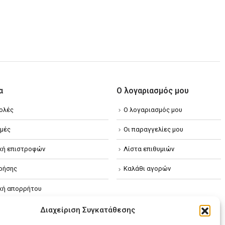
α
Ο λογαριασμός μου
ολές
Ο λογαριασμός μου
μές
Οι παραγγελίες μου
ική επιστροφών
Λίστα επιθυμιών
ρήσης
Καλάθι αγορών
ική απορρήτου
κή Cookies
Διαχείριση Συγκατάθεσης