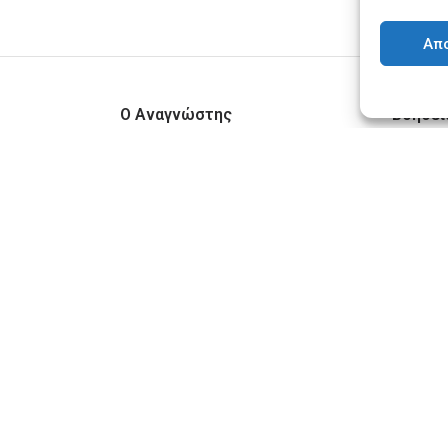
Απ
Ο Αναγνώστης
Βοήθει
Το βιβλιοπωλείο
Αποστ
Επικοινωνία
Πληρω
Blog
Πολιτ
Όροι χ
ρο των
Πολιτ
για τους νέους
σε όλες τις
Πολιτι