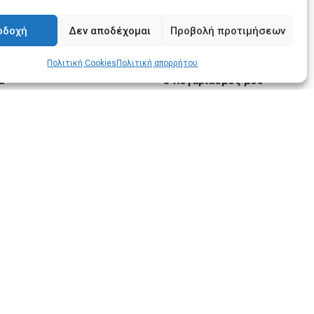
οδοχή
Δεν αποδέχομαι
Προβολή προτιμήσεων
Πολιτική Cookies
Πολιτική απορρήτου
α
Ο λογαριασμός μου
ολές
Ο λογαριασμός μου
μές
Οι παραγγελίες μου
ική επιστροφών
Λίστα επιθυμιών
ρήσης
Καλάθι αγορών
ική απορρήτου
κή Cookies