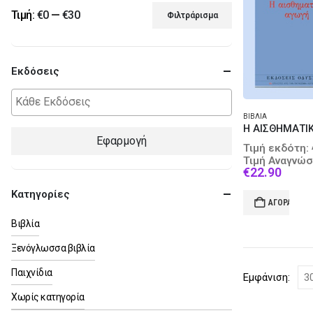
Τιμή:
€0
—
€30
Φιλτράρισμα
Ελάχιστη
Μέγιστη
τιμή
τιμή
Εκδόσεις
ΒΙΒΛΊΑ
Εφαρμογή
Τιμή εκδότη:
Τιμή Αναγνώσ
Curre
€
22.90
price
Κατηγορίες
is:
ΑΓΟΡΆ
€22.9
Βιβλία
Ξενόγλωσσα βιβλία
Παιχνίδια
Εμφάνιση:
Χωρίς κατηγορία