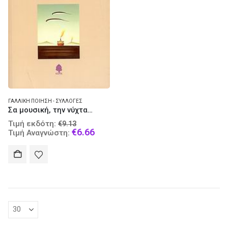
ΓΑΛΛΙΚΉ ΠΟΊΗΣΗ - ΣΥΛΛΟΓΈΣ
Σα μουσική, την νύχτα…
Original
Τιμή εκδότη:
€
9.13
price
Current
€
6.66
Τιμή Αναγνώστη:
was:
price
€9.13.
is:
€6.66.