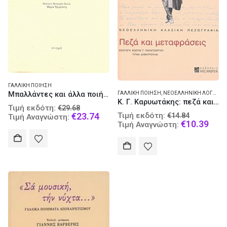
ΓΑΛΛΙΚΉ ΠΟΊΗΣΗ
Μπαλλάντες και άλλα ποιήματα
ΓΑΛΛΙΚΉ ΠΟΊΗΣΗ
,
ΝΕΟΕΛΛΗΝΙΚΉ ΛΟΓΟΤΕΧΝΊΑ
Κ. Γ. Καρυωτάκης: πεζά και μεταφράσεις
Original
Τιμή εκδότη:
€
29.68
Original
price
Current
€
23.74
Τιμή εκδότη:
€
14.84
Τιμή Αναγνώστη:
price
Curr
€
10.39
was:
price
Τιμή Αναγνώστη:
was:
pric
€29.68.
is:
€14.84.
is:
€23.74.
€10.