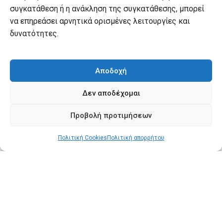
Πληρωμές
συγκατάθεση ή η ανάκληση της συγκατάθεσης, μπορεί
να επηρεάσει αρνητικά ορισμένες λειτουργίες και
Πολιτική επιστροφών
δυνατότητες.
Όροι χρήσης
Πολιτική απορρήτου
Αποδοχή
Πολιτική Cookies
Δεν αποδέχομαι
Ο λογαριασμός μου
Προβολή προτιμήσεων
Ο λογαριασμός μου
Πολιτική Cookies
Πολιτική απορρήτου
Οι παραγγελίες μου
Λίστα επιθυμιών
Καλάθι αγορών