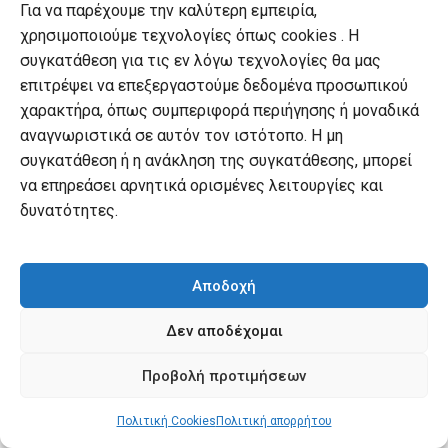
Για να παρέχουμε την καλύτερη εμπειρία,
χρησιμοποιούμε τεχνολογίες όπως cookies . Η
συγκατάθεση για τις εν λόγω τεχνολογίες θα μας
επιτρέψει να επεξεργαστούμε δεδομένα προσωπικού
χαρακτήρα, όπως συμπεριφορά περιήγησης ή μοναδικά
αναγνωριστικά σε αυτόν τον ιστότοπο. Η μη
ΕΓΚΥΚΛΟΠΑΊΔΕΙΕΣ ΚΑΙ ΛΕΞΙΚΆ
ΕΓΚΥΚΛΟΠΑΊΔΕΙΕΣ ΚΑΙ ΛΕΞΙΚΆ
,
ΠΑΙΔΙΚΆ ΒΙΒΛΊΑ ΜΕΤΑΦΡΑΣΜΈΝΑ
Larousse: Τα πρώτα μου γιατί;
Larousse: Πώς φτιάχνεται;
συγκατάθεση ή η ανάκληση της συγκατάθεσης, μπορεί
Original
Original
Τιμή εκδότη:
Τιμή εκδότη:
€
18.80
€
18.80
να επηρεάσει αρνητικά ορισμένες λειτουργίες και
price
Current
price
Curr
€
13.16
€
13.16
Τιμή Αναγνώστη:
Τιμή Αναγνώστη:
δυνατότητες.
was:
price
was:
pric
€18.80.
is:
€18.80.
is:
€13.16.
€13.
Αποδοχή
Δεν αποδέχομαι
Προβολή προτιμήσεων
Πολιτική Cookies
Πολιτική απορρήτου