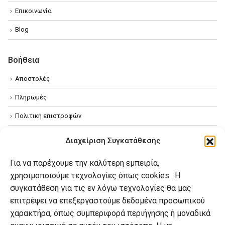
Επικοινωνία
Blog
Βοήθεια
Αποστολές
Πληρωμές
Πολιτική επιστροφών
Όροι χρήσης
Διαχείριση Συγκατάθεσης
Πολιτική απορρήτου
Για να παρέχουμε την καλύτερη εμπειρία,
Πολιτική Cookies
χρησιμοποιούμε τεχνολογίες όπως cookies . Η
συγκατάθεση για τις εν λόγω τεχνολογίες θα μας
επιτρέψει να επεξεργαστούμε δεδομένα προσωπικού
Ο λογαριασμός μου
χαρακτήρα, όπως συμπεριφορά περιήγησης ή μοναδικά
Ο λογαριασμός μου