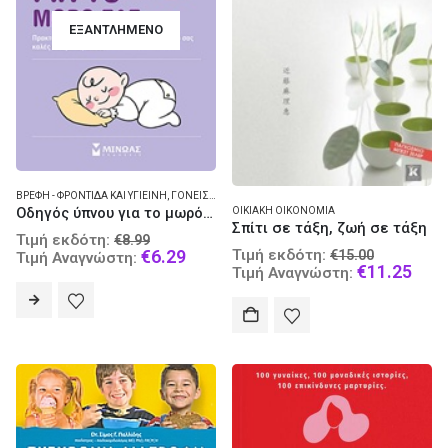
ΕΞΑΝΤΛΗΜΈΝΟ
ΒΡΈΦΗ - ΦΡΟΝΤΊΔΑ ΚΑΙ ΥΓΙΕΙΝΉ
,
ΓΟΝΕΊΣ ΚΑΙ ΠΑΙΔΙΆ
,
ΠΑΙΔΙΆ - ΑΝΆΠΤΥΞΗ
Οδηγός ύπνου για το μωρό σας
ΟΙΚΙΑΚΉ ΟΙΚΟΝΟΜΊΑ
Σπίτι σε τάξη, ζωή σε τάξη
Original
Τιμή εκδότη:
€
8.99
Original
price
Current
€
6.29
Τιμή εκδότη:
€
15.00
Τιμή Αναγνώστη:
price
Curr
€
11.25
was:
price
Τιμή Αναγνώστη:
was:
pric
€8.99.
is:
€15.00.
is:
€6.29.
€11.