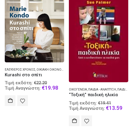
ΕΛΕΎΘΕΡΟΣ ΧΡΌΝΟΣ
,
ΟΙΚΙΑΚΉ ΟΙΚΟΝΟΜΊΑ
Kurashi στο σπίτι
Original
Τιμή εκδότη:
€
22.20
price
Current
€
19.98
Τιμή Αναγνώστη:
ΟΙΚΟΓΈΝΕΙΑ
,
ΠΑΙΔΙΆ - ΑΝΆΠΤΥΞΗ
,
ΠΑΙΔΙΆ - ΦΡΟΝΤΊΔΑ ΚΑΙ ΥΓΙΕΙΝΉ
was:
price
“Τοξική” παιδική ηλικία
€22.20.
is:
Original
Τιμή εκδότη:
€19.98.
€
19.41
price
Curr
€
13.59
Τιμή Αναγνώστη:
was:
pric
€19.41.
is:
€13.