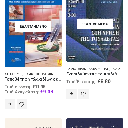
ΕΞΑΝΤΛΗΜΈΝΟ
ΕΞΑΝΤΛΗΜΈΝΟ
ΠΑΙΔΙΆ - ΦΡΟΝΤΊΔΑ ΚΑΙ ΥΓΙΕΙΝΉ
,
ΠΑΙΔΙΆ - ΨΥΧΟΛΟΓΊΑ
Εκπαιδεύοντας τα παιδιά στη χρήση της τουαλέτας
ΚΑΤΑΣΚΕΥΈΣ
,
ΟΙΚΙΑΚΉ ΟΙΚΟΝΟΜΊΑ
Τοποθέτηση πλακιδίων σε τοίχους και δάπεδα
€
8.80
Τιμή Έκδοσης:
Original
Τιμή εκδότη:
€
11.35
price
Current
€
9.08
Τιμή Αναγνώστη:
was:
price
€11.35.
is:
€9.08.