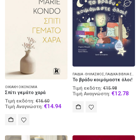
ΠΑΙΔΙΆ - ΘΗΛΑΣΜΌΣ
,
ΠΑΙΔΙΚΆ ΒΙΒΛΊΑ ΕΛΛΗΝΙΚΆ
Το βράδυ κοιμόμαστε όλοι!
Original
Τιμή εκδότη:
ΟΙΚΙΑΚΉ ΟΙΚΟΝΟΜΊΑ
€
15.98
price
Curr
Σπίτι γεμάτο χαρά
€
12.78
Τιμή Αναγνώστη:
was:
pric
Original
Τιμή εκδότη:
€
16.60
€15.98.
is:
price
Current
€
14.94
Τιμή Αναγνώστη:
€12.
was:
price
€16.60.
is:
€14.94.