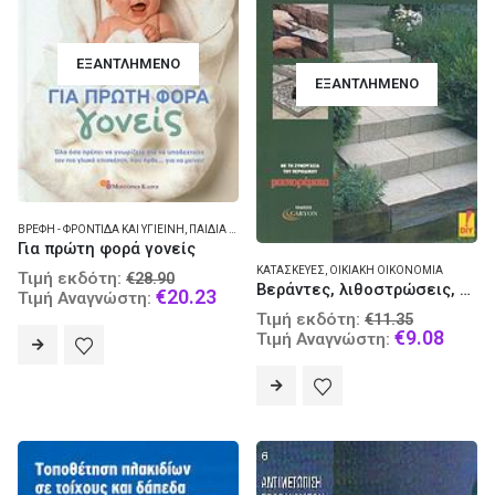
ΕΞΑΝΤΛΗΜΈΝΟ
ΕΞΑΝΤΛΗΜΈΝΟ
ΒΡΈΦΗ - ΦΡΟΝΤΊΔΑ ΚΑΙ ΥΓΙΕΙΝΉ
,
ΠΑΙΔΙΆ - ΦΡΟΝΤΊΔΑ ΚΑΙ ΥΓΙΕΙΝΉ
Για πρώτη φορά γονείς
Original
ΚΑΤΑΣΚΕΥΈΣ
,
ΟΙΚΙΑΚΉ ΟΙΚΟΝΟΜΊΑ
Τιμή εκδότη:
€
28.90
Βεράντες, λιθοστρώσεις, μανδρότοιχοι και φράκτες
price
Current
€
20.23
Τιμή Αναγνώστη:
was:
price
Original
Τιμή εκδότη:
€
11.35
€28.90.
is:
price
Curre
€
9.08
Τιμή Αναγνώστη:
€20.23.
was:
price
€11.35.
is:
€9.08