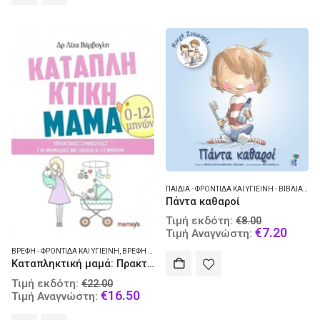
ΠΑΙΔΙΆ - ΦΡΟΝΤΊΔΑ ΚΑΙ ΥΓΙΕΙΝΉ - ΒΙΒΛΊΑ ΓΙΑ ΠΑΙΔΙΆ
Πάντα καθαροί
Original
Τιμή εκδότη:
€
8.00
price
Curre
€
7.20
Τιμή Αναγνώστη:
was:
price
ΒΡΈΦΗ - ΦΡΟΝΤΊΔΑ ΚΑΙ ΥΓΙΕΙΝΉ
,
ΒΡΈΦΗ - ΨΥΧΟΛΟΓΊΑ
€8.00.
is:
Καταπληκτική μαμά: Πρακτικές συμβουλές για μαμάδες με παιδιά 0-12 μηνών
€7.20
Original
Τιμή εκδότη:
€
22.00
price
Current
€
16.50
Τιμή Αναγνώστη:
was:
price