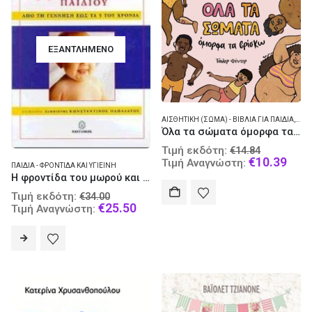
ΕΞΑΝΤΛΗΜΈΝΟ
ΑΙΣΘΗΤΙΚΉ (ΣΏΜΑ) - ΒΙΒΛΊΑ ΓΙΑ ΠΑΙΔΙΆ
,
ΠΑΙ
Όλα τα σώματα όμορφα τα βρίσκω
Original
Τιμή εκδότη:
€
14.84
price
Curr
€
10.39
Τιμή Αναγνώστη:
ΠΑΙΔΙΆ - ΦΡΟΝΤΊΔΑ ΚΑΙ ΥΓΙΕΙΝΉ
was:
pric
Η φροντίδα του μωρού και του μικρού σας παιδιού
€14.84.
is:
Original
Τιμή εκδότη:
€
34.00
€10.
price
Current
€
25.50
Τιμή Αναγνώστη:
was:
price
€34.00.
is:
€25.50.