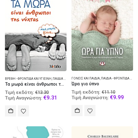
ΓΟΝΕΊΣ ΚΑΙ ΠΑΙΔΙΆ
,
ΠΑΙΔΙΆ - ΦΡΟΝΤΊΔΑ ΚΑΙ ΥΓΙΕΙΝΉ
ΒΡΈΦΗ - ΦΡΟΝΤΊΔΑ ΚΑΙ ΥΓΙΕΙΝΉ
,
ΠΑΙΔΙΆ - ΑΝΆΠΤΥΞΗ
Ώρα για ύπνο
Τα μωρά είναι άνθρωποι της νύχτας
Original
Original
Τιμή εκδότη:
€
11.10
Τιμή εκδότη:
€
13.30
price
Curre
€
9.99
price
Current
€
9.31
Τιμή Αναγνώστη:
Τιμή Αναγνώστη:
was:
price
was:
price
€11.10.
is:
€13.30.
is:
€9.99
€9.31.