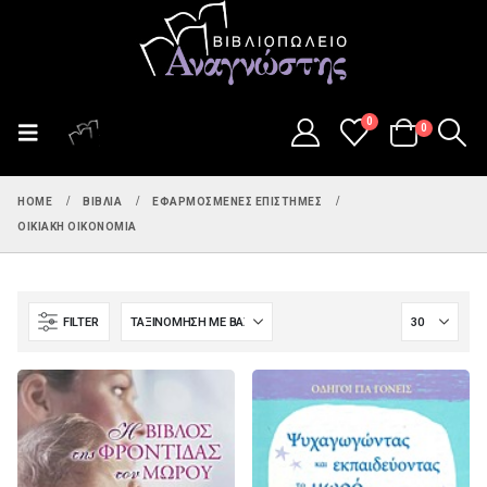
0
0
HOME
ΒΙΒΛΊΑ
ΕΦΑΡΜΟΣΜΈΝΕΣ ΕΠΙΣΤΉΜΕΣ
ΟΙΚΙΑΚΉ ΟΙΚΟΝΟΜΊΑ
FILTER