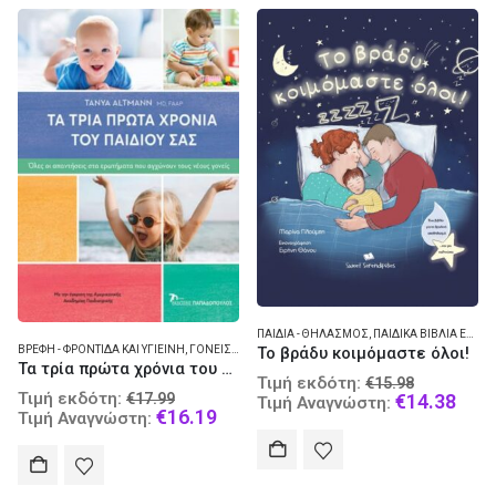
ΠΑΙΔΙΆ - ΘΗΛΑΣΜΌΣ
,
ΠΑΙΔΙΚΆ ΒΙΒΛΊΑ ΕΛΛΗΝΙΚΆ
ΒΡΈΦΗ - ΦΡΟΝΤΊΔΑ ΚΑΙ ΥΓΙΕΙΝΉ
,
ΓΟΝΕΊΣ ΚΑΙ ΠΑΙΔΙΆ
Το βράδυ κοιμόμαστε όλοι!
Τα τρία πρώτα χρόνια του παιδιού σας
Original
Τιμή εκδότη:
€
15.98
Original
Τιμή εκδότη:
price
Curr
€
17.99
€
14.38
Τιμή Αναγνώστη:
price
Current
€
16.19
Τιμή Αναγνώστη:
was:
pric
was:
price
€15.98.
is:
€17.99.
is:
€14.
€16.19.