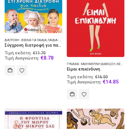
ΔΙΑΤΡΟΦΉ - ΒΙΒΛΊΑ ΓΙΑ ΠΑΙΔΙΆ
,
ΠΑΙΔΙΆ - ΔΙΑΤΡΟΦΉ
Σύγχρονη διατροφή για παιδιά
Original
Τιμή εκδότη:
€
11.70
price
Current
€
8.78
Τιμή Αναγνώστη:
was:
price
ΓΥΝΑΊΚΑ - ΚΑΘΗΜΕΡΙΝΉ ΔΙΑΒΊΩΣΗ
,
ΝΕΟΕΛΛΗΝΙΚΌ ΔΟΚΊΜΙΟ
€11.70.
is:
Είμαι επικίνδυνη
€8.78.
Original
Τιμή εκδότη:
€
16.50
price
Curr
€
14.85
Τιμή Αναγνώστη:
was:
pric
€16.50.
is:
€14.