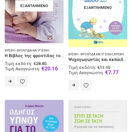
ΕΞΑΝΤΛΗΜΈΝΟ
ΕΞΑΝΤΛΗΜΈΝΟ
ΒΡΈΦΗ - ΦΡΟΝΤΊΔΑ ΚΑΙ ΥΓΙΕΙΝΉ
ΒΡΈΦΗ - ΦΡΟΝΤΊΔΑ ΚΑΙ ΥΓΙΕΙΝΉ
,
ΒΡΈΦΗ - ΨΥΧΟΛΟΓΊΑ
Η Βίβλος της φροντίδας του μωρού
Ψυχαγωγώντας και εκπαιδεύοντας το μωρό σας
Original
Τιμή εκδότη:
€
28.80
Original
Τιμή εκδότη:
€
11.10
price
Current
€
20.16
Τιμή Αναγνώστη:
price
Curre
€
7.77
Τιμή Αναγνώστη:
was:
price
was:
price
€28.80.
is:
€11.10.
is:
€20.16.
€7.77