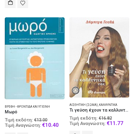
€22.00.
is:
€16.50.
ΑΙΣΘΗΤΙΚΉ (ΣΏΜΑ)
,
ΚΑΛΛΥΝΤΙΚΆ
ΒΡΈΦΗ - ΦΡΟΝΤΊΔΑ ΚΑΙ ΥΓΙΕΙΝΉ
Τι γεύση έχουν τα καλλυντικά σας;
Μωρό
Original
Τιμή εκδότη:
€
16.82
Original
Τιμή εκδότη:
€
13.00
price
Curr
€
11.77
Τιμή Αναγνώστη:
price
Current
€
10.40
Τιμή Αναγνώστη:
was:
pric
was:
price
€16.82.
is: