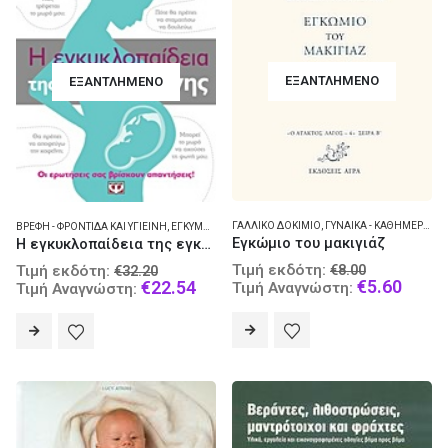
ΕΞΑΝΤΛΗΜΈΝΟ
ΕΞΑΝΤΛΗΜΈΝΟ
ΓΑΛΛΙΚΌ ΔΟΚΊΜΙΟ
,
ΓΥΝΑΊΚΑ - ΚΑΘΗΜΕΡΙΝΉ ΔΙΑΒΊΩΣΗ
ΒΡΈΦΗ - ΦΡΟΝΤΊΔΑ ΚΑΙ ΥΓΙΕΙΝΉ
,
ΕΓΚΥΜΟΣΎΝΗ
Εγκώμιο του μακιγιάζ
Η εγκυκλοπαίδεια της εγκυμοσύνης
Original
Original
Τιμή εκδότη:
€
8.00
Τιμή εκδότη:
€
32.20
price
Curre
€
5.60
price
Current
€
22.54
Τιμή Αναγνώστη:
Τιμή Αναγνώστη:
was:
price
was:
price
€8.00.
is:
€32.20.
is:
€5.60
€22.54.