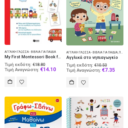
ΑΓΓΛΙΚΉ ΓΛΏΣΣΑ - ΒΙΒΛΊΑ ΓΙΑ ΠΑΙΔΙΆ
ΑΓΓΛΙΚΉ ΓΛΏΣΣΑ - ΒΙΒΛΊΑ ΓΙΑ ΠΑΙΔΙΆ
,
ΠΑΙΔΙΚΈΣ ΔΡΑΣΤΗΡΙΌΤΗΤΕΣ (ΠΡΟΣΧΟΛΙΚΉ ΑΓΩΓΉ)
My First Montessori Book for English
Αγγλικά στο νηπιαγωγείο
Original
Original
Τιμή εκδότη:
€
18.80
Τιμή εκδότη:
€
10.50
price
Current
€
14.10
price
Curre
€
7.35
Τιμή Αναγνώστη:
Τιμή Αναγνώστη:
was:
price
was:
price
€18.80.
is:
€10.50.
is:
€14.10.
€7.35