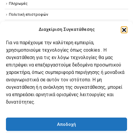
Πληρωμές
Πολιτική επιστροφών
Όροι χρήσης
Διαχείριση Συγκατάθεσης
Πολιτική απορρήτου
Για να παρέχουμε την καλύτερη εμπειρία,
Πολιτική Cookies
χρησιμοποιούμε τεχνολογίες όπως cookies . Η
συγκατάθεση για τις εν λόγω τεχνολογίες θα μας
επιτρέψει να επεξεργαστούμε δεδομένα προσωπικού
Ο λογαριασμός μου
χαρακτήρα, όπως συμπεριφορά περιήγησης ή μοναδικά
Ο λογαριασμός μου
αναγνωριστικά σε αυτόν τον ιστότοπο. Η μη
συγκατάθεση ή η ανάκληση της συγκατάθεσης, μπορεί
Οι παραγγελίες μου
να επηρεάσει αρνητικά ορισμένες λειτουργίες και
Λίστα επιθυμιών
δυνατότητες.
Καλάθι αγορών
Αποδοχή