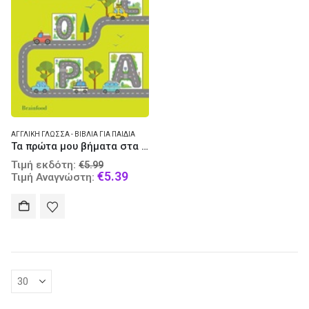
ΑΓΓΛΙΚΉ ΓΛΏΣΣΑ - ΒΙΒΛΊΑ ΓΙΑ ΠΑΙΔΙΆ
Τα πρώτα μου βήματα στα αγγλικά
Original
Τιμή εκδότη:
€
5.99
price
Current
€
5.39
Τιμή Αναγνώστη:
was:
price
€5.99.
is:
€5.39.