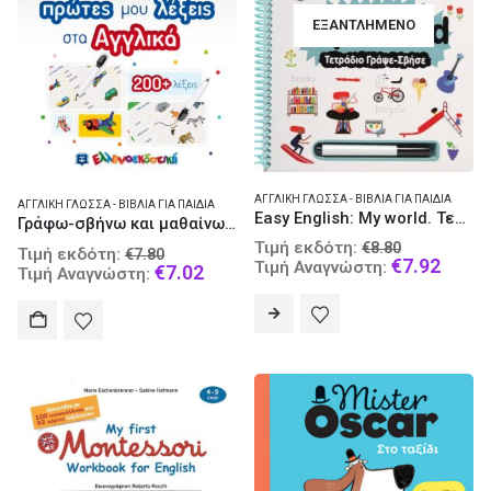
ΕΞΑΝΤΛΗΜΈΝΟ
ΑΓΓΛΙΚΉ ΓΛΏΣΣΑ - ΒΙΒΛΊΑ ΓΙΑ ΠΑΙΔΙΆ
ΑΓΓΛΙΚΉ ΓΛΏΣΣΑ - ΒΙΒΛΊΑ ΓΙΑ ΠΑΙΔΙΆ
Easy English: My world. Τετράδιο γράψε-σβήσε
Γράφω-σβήνω και μαθαίνω τις πρώτες μου λέξεις στα αγγλικά
Original
Τιμή εκδότη:
€
8.80
Original
Τιμή εκδότη:
€
7.80
price
Curre
€
7.92
Τιμή Αναγνώστη:
price
Current
€
7.02
Τιμή Αναγνώστη:
was:
price
was:
price
€8.80.
is:
€7.80.
is:
€7.92
€7.02.