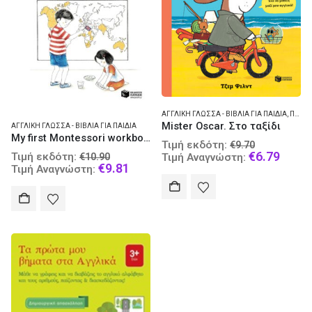
ΑΓΓΛΙΚΉ ΓΛΏΣΣΑ - ΒΙΒΛΊΑ ΓΙΑ ΠΑΙΔΙΆ
,
ΠΑΙΔΙΚΆ ΒΙΒΛΊΑ ΜΕΤΑΦΡΑΣΜΈΝΑ
Mister Oscar. Στο ταξίδι
ΑΓΓΛΙΚΉ ΓΛΏΣΣΑ - ΒΙΒΛΊΑ ΓΙΑ ΠΑΙΔΙΆ
My first Montessori workbook for English
Original
Τιμή εκδότη:
€
9.70
Original
price
Curre
€
6.79
Τιμή εκδότη:
€
10.90
Τιμή Αναγνώστη:
price
Current
€
9.81
was:
price
Τιμή Αναγνώστη:
was:
price
€9.70.
is:
€10.90.
is:
€6.79
€9.81.