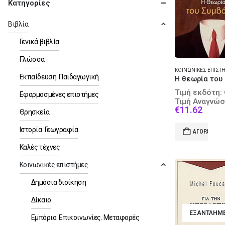
Κατηγορίες
Βιβλία
Γενικά βιβλία
Γλώσσα
Εκπαίδευση. Παιδαγωγική
Τιμή εκδότη:
Εφαρμοσμένες επιστήμες
Τιμή Αναγνώσ
Curre
€
11.62
Θρησκεία
price
is:
Ιστορία. Γεωγραφία
ΑΓΟΡΆ
€11.6
Καλές τέχνες
Κοινωνικές επιστήμες
Δημόσια διοίκηση
Δίκαιο
ΕΞΑΝΤΛΗΜ
Εμπόριο. Επικοινωνίες. Μεταφορές