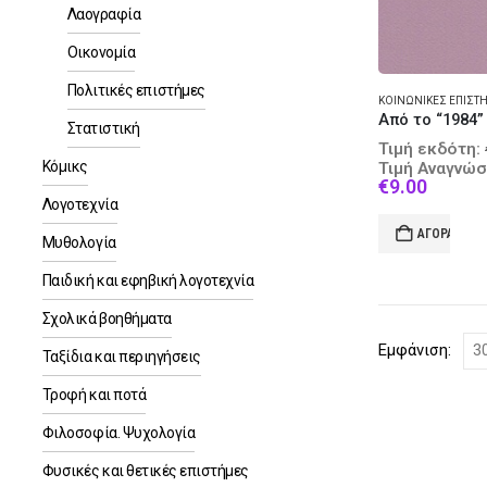
Λαογραφία
Οικονομία
Πολιτικές επιστήμες
Στατιστική
Τιμή εκδότη:
Κόμικς
Τιμή Αναγνώσ
Curren
€
9.00
price
Λογοτεχνία
is:
ΑΓΟΡΆ
€9.00.
Μυθολογία
Παιδική και εφηβική λογοτεχνία
Σχολικά βοηθήματα
Εμφάνιση:
Ταξίδια και περιηγήσεις
Τροφή και ποτά
Φιλοσοφία. Ψυχολογία
Φυσικές και θετικές επιστήμες