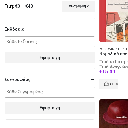
Τιμή:
€0
—
€40
Φιλτράρισμα
Ελάχιστη
Μέγιστη
τιμή
τιμή
Εκδόσεις
Εφαρμογή
Τιμή εκδότη:
Τιμή Αναγνώσ
Curre
€
15.00
price
Συγγραφέας
is:
ΑΓΟΡΆ
€15.0
Εφαρμογή