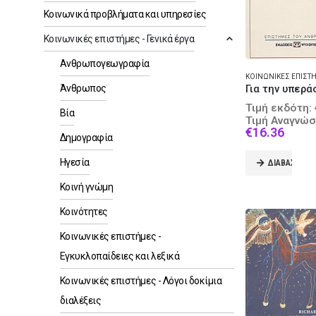
Κοινωνικά προβλήματα και υπηρεσίες
Κοινωνικές επιστήμες - Γενικά έργα
Ανθρωπογεωγραφία
Άνθρωπος
Τιμή εκδότη:
Βία
Τιμή Αναγνώσ
Curre
€
16.36
Δημογραφία
price
is:
Ηγεσία
ΔΙΑΒΆΣΤΕ Π
€16.3
Κοινή γνώμη
Κοινότητες
Κοινωνικές επιστήμες -
Εγκυκλοπαίδειες και λεξικά
Κοινωνικές επιστήμες - Λόγοι δοκίμια
διαλέξεις