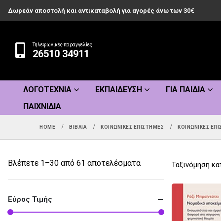
Δωρεάν αποστολή και αντικαταβολή για αγορές άνω των 30€
Τηλεφωνικές παραγγελίες
26510 34911
ΛΟΓΟΤΕΧΝΊΑ
ΕΚΠΑΊΔΕΥΣΗ
ΓΙΑ ΠΑΙΔΙΆ
ΠΑΙΧΝΊΔΙΑ
HOME
ΒΙΒΛΊΑ
ΚΟΙΝΩΝΙΚΈΣ ΕΠΙΣΤΉΜΕΣ
ΚΟΙΝΩΝΙΚΈΣ ΕΠΙ
Sorted
Βλέπετε 1–30 από 61 αποτελέσματα
Ταξινόμηση κα
by
popularity
Εύρος Τιμής