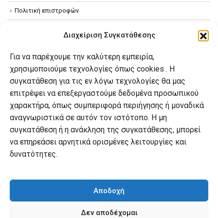
Πολιτική επιστροφών
Όροι χρήσης
Διαχείριση Συγκατάθεσης
Πολιτική απορρήτου
Για να παρέχουμε την καλύτερη εμπειρία,
Πολιτική Cookies
χρησιμοποιούμε τεχνολογίες όπως cookies . Η
συγκατάθεση για τις εν λόγω τεχνολογίες θα μας
επιτρέψει να επεξεργαστούμε δεδομένα προσωπικού
Ο λογαριασμός μου
χαρακτήρα, όπως συμπεριφορά περιήγησης ή μοναδικά
Ο λογαριασμός μου
αναγνωριστικά σε αυτόν τον ιστότοπο. Η μη
συγκατάθεση ή η ανάκληση της συγκατάθεσης, μπορεί
Οι παραγγελίες μου
να επηρεάσει αρνητικά ορισμένες λειτουργίες και
Λίστα επιθυμιών
δυνατότητες.
Καλάθι αγορών
Αποδοχή
Δεν αποδέχομαι