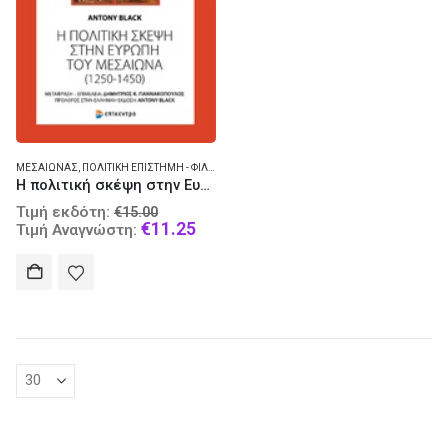
ΜΕΣΑΊΩΝΑΣ
,
ΠΟΛΙΤΙΚΉ ΕΠΙΣΤΉΜΗ - ΦΙΛΟΣΟΦΊΑ ΚΑΙ ΘΕΩΡΊΑ
Η πολιτική σκέψη στην Ευρώπη του Μεσαίωνα (1250-1450)
Original
Τιμή εκδότη:
€
15.00
price
Current
€
11.25
Τιμή Αναγνώστη:
was:
price
€15.00.
is:
€11.25.