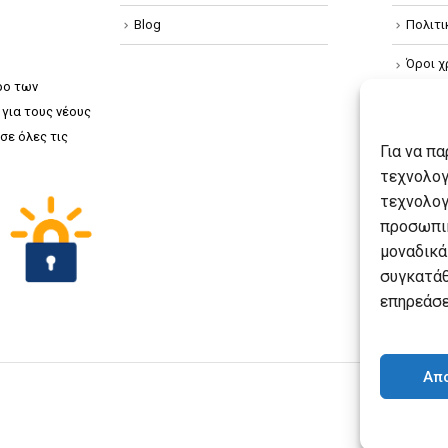
Blog
Πολιτ
Όροι χ
ρο των
Πολιτ
για τους νέους
σε όλες τις
Πολιτι
Για να π
τεχνολογ
τεχνολογ
προσωπικ
μοναδικά
συγκατάθ
επηρεάσε
Απ