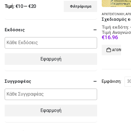
Τιμή:
€10
—
€20
Φιλτράρισμα
Ελάχιστη
Μέγιστη
ΑΡΧΙΤΕΚΤΟΝΙΚΉ
,
ΑΡΧΙΤΕ
τιμή
τιμή
Τιμή εκδότη:
Εκδόσεις
Τιμή Αναγνώσ
Curre
€
16.96
price
is:
ΑΓΟΡΆ
€16.9
Εφαρμογή
Συγγραφέας
Εμφάνιση:
Εφαρμογή