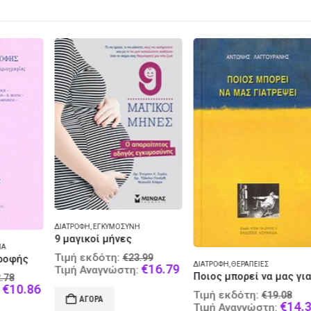
ΔΙΑΤΡΟΦΉ
,
ΕΓΚΥΜΟΣΎΝΗ
9 μαγικοί μήνες
ΓΟ
Original
Τιμή εκδότη:
€
23.99
ΔΙΑΤΡΟΦΉ
,
ΘΕΡΑΠΕΊΕΣ
price
Current
€
16.79
Τι
Τιμή Αναγνώστη:
iginal
Ποιος μπορεί να μας γιατρέψει
was:
price
Τ
ice
Current
86
€23.99.
is:
Original
Τιμή εκδότη:
€
19.08
s:
price
ΑΓΟΡΆ
€16.79.
price
Curr
€
14.31
Τιμή Αναγνώστη: