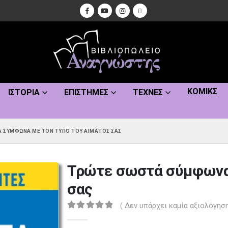
ΚΌΜΙΚΣ
ΙΣΤΟΡΊΑ
ΕΠΙΣΤΉΜΕΣ
ΤΈΧΝΕΣ
Ά ΣΎΜΦΩΝΑ ΜΕ ΤΟΝ ΤΎΠΟ ΤΟΥ ΑΊΜΑΤΌΣ ΣΑΣ
Τρώτε σωστά σύμφωνα 
σας
( Δεν υπάρχει καμία αξιολόγηση
0
out of 5