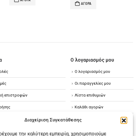
€21.80.
is:
ΑΓΟΡΆ
ΑΓΟΡ
€6.90.
e
ΑΓΟΡΆ
€17.44.
31.
α
Ο λογαριασμός μου
ολές
Ο λογαριασμός μου
μές
Οι παραγγελίες μου
ική επιστροφών
Λίστα επιθυμιών
ρήσης
Καλάθι αγορών
ική απορρήτου
Διαχείριση Συγκατάθεσης
κή Cookies
αρέχουμε την καλύτερη εμπειρία, χρησιμοποιούμε