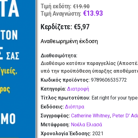
Original
Τιμή εκδότη:
€
19.90
price
Current
€
13.93
Τιμή Αναγνώστη:
was:
price
Κερδίζετε: €5,97
€19.90.
is:
€13.93.
Αναθεωρημένη έκδοση
Διαθεσιμότητα:
Διαθέσιμο κατόπιν παραγγελίας (Αποστέλ
υπό την προϋπόθεση ύπαρξης αποθέματο
Κωδικός προϊόντος:
9789606535772
Κατηγορία:
Διατροφή
Τίτλος πρωτοτύπου:
Eat right for your type
Εκδόσεις:
Διόπτρα
Συγγραφέας:
Catherine Whitney
,
Peter D' A
Μετάφραση:
Νοέλα Ελιασά
Χρονολογία Έκδοσης:
2021