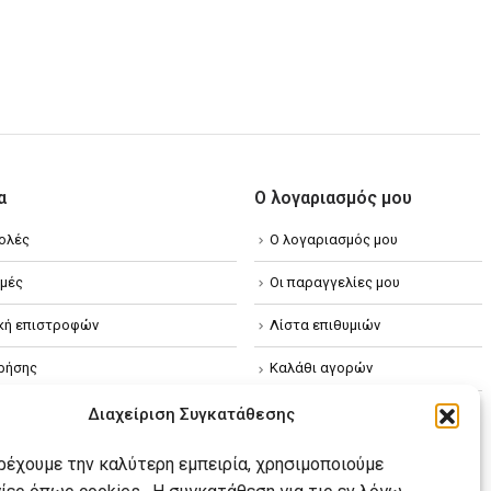
α
Ο λογαριασμός μου
ολές
Ο λογαριασμός μου
μές
Οι παραγγελίες μου
ική επιστροφών
Λίστα επιθυμιών
ρήσης
Καλάθι αγορών
ική απορρήτου
Διαχείριση Συγκατάθεσης
κή Cookies
αρέχουμε την καλύτερη εμπειρία, χρησιμοποιούμε