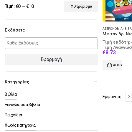
Τιμή:
€0
—
€10
Φιλτράρισμα
Ελάχιστη
Μέγιστη
τιμή
τιμή
Εκδόσεις
Τιμή εκδότη:
Τιμή Αναγνώσ
Curren
€
8.73
price
Εφαρμογή
is:
ΑΓΟΡΆ
€8.73.
Κατηγορίες
Βιβλία
Εμφάνιση:
Ξενόγλωσσα βιβλία
Παιχνίδια
Χωρίς κατηγορία