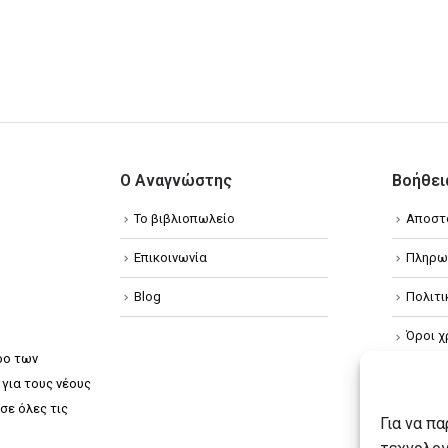
Ο Αναγνώστης
Βοήθει
Το βιβλιοπωλείο
Αποστ
Επικοινωνία
Πληρω
Blog
Πολιτ
Όροι χ
ρο των
Πολιτ
για τους νέους
σε όλες τις
Πολιτι
Για να π