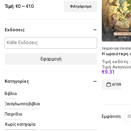
Τιμή:
€0
—
€10
Φιλτράρισμα
Ελάχιστη
Μέγιστη
τιμή
τιμή
Εκδόσεις
Εφαρμογή
Τιμή εκδότη:
Τιμή Αναγνώσ
Curren
€
9.31
price
Κατηγορίες
is:
ΑΓΟΡΆ
€9.31.
Βιβλία
Ξενόγλωσσα βιβλία
Παιχνίδια
Εμφάνιση:
Χωρίς κατηγορία