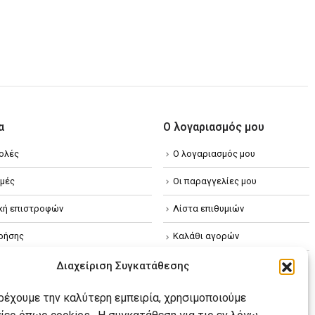
α
Ο λογαριασμός μου
ολές
Ο λογαριασμός μου
μές
Οι παραγγελίες μου
ική επιστροφών
Λίστα επιθυμιών
ρήσης
Καλάθι αγορών
ική απορρήτου
Διαχείριση Συγκατάθεσης
κή Cookies
αρέχουμε την καλύτερη εμπειρία, χρησιμοποιούμε