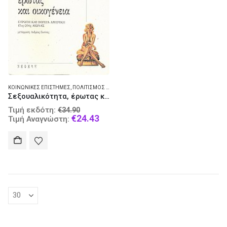
ΚΟΙΝΩΝΙΚΈΣ ΕΠΙΣΤΉΜΕΣ
,
ΠΟΛΙΤΙΣΜΌΣ - ΙΣΤΟΡΊΑ
Σεξουαλικότητα, έρωτας και οικογένεια
Original
Τιμή εκδότη:
€
34.90
price
Current
€
24.43
Τιμή Αναγνώστη:
was:
price
€34.90.
is:
€24.43.