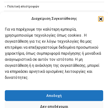
Πολιτική επιστροφών
Όροι χρήσης
Διαχείριση Συγκατάθεσης
Πολιτική απορρήτου
Για να παρέχουμε την καλύτερη εμπειρία,
Πολιτική Cookies
χρησιμοποιούμε τεχνολογίες όπως cookies . Η
συγκατάθεση για τις εν λόγω τεχνολογίες θα μας
επιτρέψει να επεξεργαστούμε δεδομένα προσωπικού
Ο λογαριασμός μου
χαρακτήρα, όπως συμπεριφορά περιήγησης ή μοναδικά
Ο λογαριασμός μου
αναγνωριστικά σε αυτόν τον ιστότοπο. Η μη
συγκατάθεση ή η ανάκληση της συγκατάθεσης, μπορεί
Οι παραγγελίες μου
να επηρεάσει αρνητικά ορισμένες λειτουργίες και
Λίστα επιθυμιών
δυνατότητες.
Καλάθι αγορών
Αποδοχή
Δεν αποδέχομαι