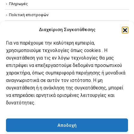
Πληρωμές
Πολιτική επιστροφών
Όροι χρήσης
Διαχείριση Συγκατάθεσης
Πολιτική απορρήτου
Για να παρέχουμε την καλύτερη εμπειρία,
Πολιτική Cookies
χρησιμοποιούμε τεχνολογίες όπως cookies . Η
συγκατάθεση για τις εν λόγω τεχνολογίες θα μας
επιτρέψει να επεξεργαστούμε δεδομένα προσωπικού
Ο λογαριασμός μου
χαρακτήρα, όπως συμπεριφορά περιήγησης ή μοναδικά
Ο λογαριασμός μου
αναγνωριστικά σε αυτόν τον ιστότοπο. Η μη
συγκατάθεση ή η ανάκληση της συγκατάθεσης, μπορεί
Οι παραγγελίες μου
να επηρεάσει αρνητικά ορισμένες λειτουργίες και
Λίστα επιθυμιών
δυνατότητες.
Καλάθι αγορών
Αποδοχή