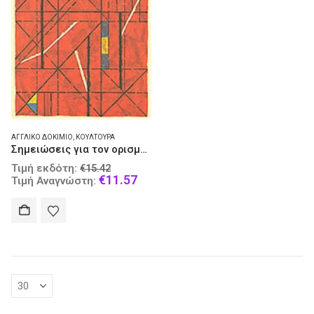
ΑΓΓΛΙΚΌ ΔΟΚΊΜΙΟ
,
ΚΟΥΛΤΟΎΡΑ
Σημειώσεις για τον ορισμό της κουλτούρας
Original
Τιμή εκδότη:
€
15.42
price
Current
€
11.57
Τιμή Αναγνώστη:
was:
price
€15.42.
is:
€11.57.