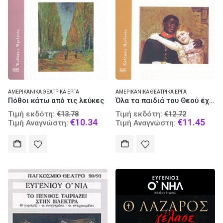
ΑΜΕΡΙΚΑΝΙΚΆ ΘΕΑΤΡΙΚΆ ΈΡΓΑ
ΑΜΕΡΙΚΑΝΙΚΆ ΘΕΑΤΡΙΚΆ ΈΡΓΑ
Πόθοι κάτω από τις λεύκες
Όλα τα παιδιά του Θεού έχουν φτερά
Original
Original
Τιμή εκδότη:
Τιμή εκδότη:
€
13.78
€
12.72
price
Current
price
Curr
€
10.34
€
11.45
Τιμή Αναγνώστη:
Τιμή Αναγνώστη:
was:
price
was:
pric
€13.78.
is:
€12.72.
is:
€10.34.
€11.