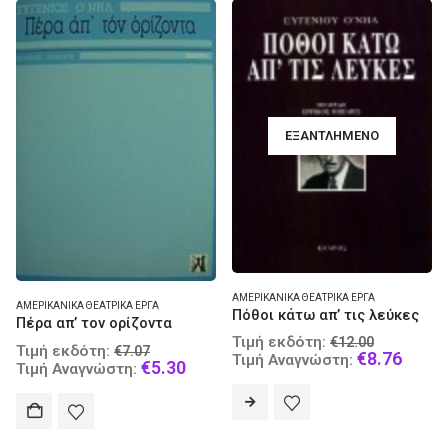
ΕΞΑΝΤΛΗΜΈΝΟ
ΑΜΕΡΙΚΑΝΙΚΆ ΘΕΑΤΡΙΚΆ ΈΡΓΑ
ΑΜΕΡΙΚΑΝΙΚΆ ΘΕΑΤΡΙΚΆ ΈΡΓΑ
Πόθοι κάτω απ’ τις λεύκες
Πέρα απ’ τον ορίζοντα
Original
Τιμή εκδότη:
€
12.00
Original
Τιμή εκδότη:
€
7.07
price
Curre
€
8.76
Τιμή Αναγνώστη:
price
Current
€
5.30
Τιμή Αναγνώστη:
was:
price
was:
price
€12.00.
is:
€7.07.
is:
€8.76
€5.30.