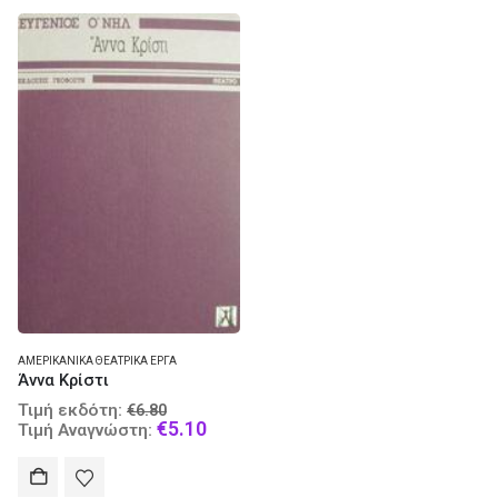
ΑΜΕΡΙΚΑΝΙΚΆ ΘΕΑΤΡΙΚΆ ΈΡΓΑ
Άννα Κρίστι
Original
Τιμή εκδότη:
€
6.80
price
Current
€
5.10
Τιμή Αναγνώστη:
was:
price
€6.80.
is:
€5.10.