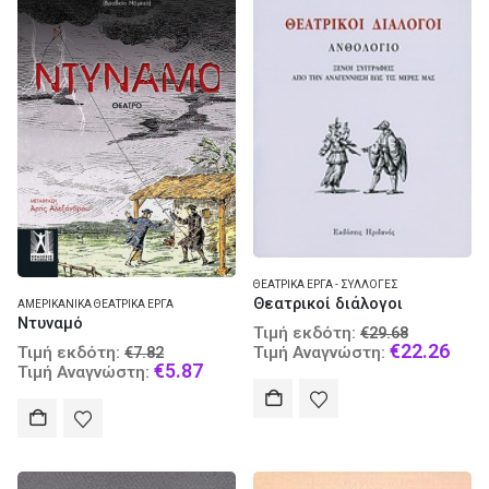
ΘΕΑΤΡΙΚΆ ΈΡΓΑ - ΣΥΛΛΟΓΈΣ
Θεατρικοί διάλογοι
ΑΜΕΡΙΚΑΝΙΚΆ ΘΕΑΤΡΙΚΆ ΈΡΓΑ
Ντυναμό
Original
Τιμή εκδότη:
€
29.68
price
Curr
Original
€
22.26
Τιμή Αναγνώστη:
Τιμή εκδότη:
€
7.82
was:
pric
price
Current
€
5.87
Τιμή Αναγνώστη:
€29.68.
is:
was:
price
€22.
€7.82.
is:
€5.87.