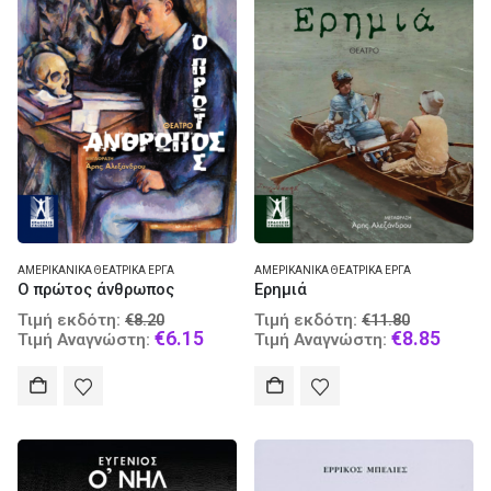
ΑΜΕΡΙΚΑΝΙΚΆ ΘΕΑΤΡΙΚΆ ΈΡΓΑ
ΑΜΕΡΙΚΑΝΙΚΆ ΘΕΑΤΡΙΚΆ ΈΡΓΑ
Ο πρώτος άνθρωπος
Ερημιά
Original
Original
Τιμή εκδότη:
Τιμή εκδότη:
€
8.20
€
11.80
price
Current
price
Curre
€
6.15
€
8.85
Τιμή Αναγνώστη:
Τιμή Αναγνώστη:
was:
price
was:
price
€8.20.
is:
€11.80.
is:
€6.15.
€8.85