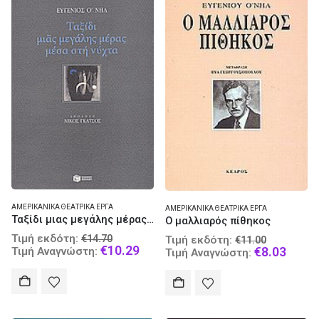
ΑΜΕΡΙΚΑΝΙΚΆ ΘΕΑΤΡΙΚΆ ΈΡΓΑ
ΑΜΕΡΙΚΑΝΙΚΆ ΘΕΑΤΡΙΚΆ ΈΡΓΑ
Ταξίδι μιας μεγάλης μέρας μέσα στη νύχτα
Ο μαλλιαρός πίθηκος
Original
Original
Τιμή εκδότη:
€
14.70
Τιμή εκδότη:
€
11.00
price
Current
€
10.29
price
Curre
€
8.03
Τιμή Αναγνώστη:
Τιμή Αναγνώστη:
was:
price
was:
price
€14.70.
is:
€11.00.
is:
€10.29.
€8.03