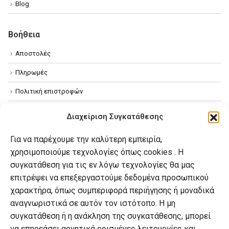
Blog
Βοήθεια
Αποστολές
Πληρωμές
Πολιτική επιστροφών
Όροι χρήσης
Διαχείριση Συγκατάθεσης
Πολιτική απορρήτου
Για να παρέχουμε την καλύτερη εμπειρία,
Πολιτική Cookies
χρησιμοποιούμε τεχνολογίες όπως cookies . Η
συγκατάθεση για τις εν λόγω τεχνολογίες θα μας
επιτρέψει να επεξεργαστούμε δεδομένα προσωπικού
Ο λογαριασμός μου
χαρακτήρα, όπως συμπεριφορά περιήγησης ή μοναδικά
Ο λογαριασμός μου
αναγνωριστικά σε αυτόν τον ιστότοπο. Η μη
συγκατάθεση ή η ανάκληση της συγκατάθεσης, μπορεί
Οι παραγγελίες μου
να επηρεάσει αρνητικά ορισμένες λειτουργίες και