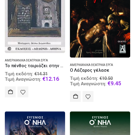
ΑΜΕΡΙΚΑΝΙΚΆ ΘΕΑΤΡΙΚΆ ΈΡΓΑ
Το πένθος ταιριάζει στην Ηλέκτρα
ΑΜΕΡΙΚΑΝΙΚΆ ΘΕΑΤΡΙΚΆ ΈΡΓΑ
Ο Λάζαρος γέλασε
Original
Τιμή εκδότη:
€
14.31
Original
price
Current
€
12.16
Τιμή εκδότη:
€
10.50
Τιμή Αναγνώστη:
price
Curre
€
9.45
was:
price
Τιμή Αναγνώστη:
was:
price
€14.31.
is:
€10.50.
is:
€12.16.
€9.45