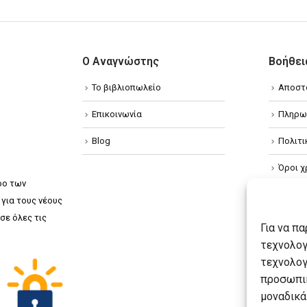
Ο Αναγνώστης
Βοήθει
Το βιβλιοπωλείο
Αποστ
Επικοινωνία
Πληρω
Blog
Πολιτ
Όροι χ
ρο των
Πολιτ
για τους νέους
σε όλες τις
Πολιτι
Για να π
τεχνολογ
τεχνολογ
προσωπικ
μοναδικά