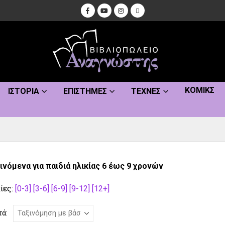
ΚΌΜΙΚΣ
ΙΣΤΟΡΊΑ
ΕΠΙΣΤΉΜΕΣ
ΤΈΧΝΕΣ
ινόμενα για παιδιά ηλικίας 6 έως 9 χρονών
ίες:
[0-3]
[3-6]
[6-9]
[9-12]
[12+]
τά: