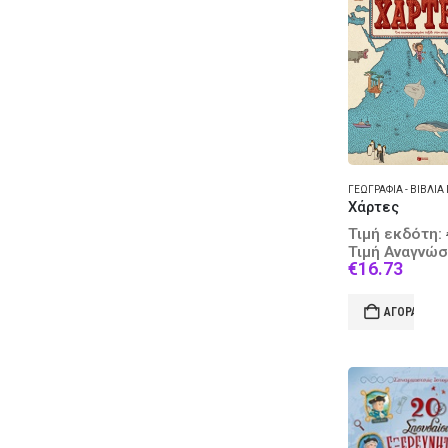
Χάρτες
Τιμή εκδότη:
Τιμή Αναγνώσ
Curre
€
16.73
price
is:
ΑΓΟΡΆ
€16.7