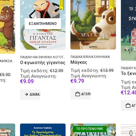
ΕΞΑΝΤΛΗΜΈΝΟ
ΠΑΙΔΙΚΆ ΒΙΒΛΊΑ ΕΛΛΗΝΙΚΆ
ΠΑΙΔΙΚΉ ΚΑΙ ΕΦΗΒΙΚΉ ΛΟΓΟΤΕΧΝΊΑ
Μάγκας
ΠΑΙΔΙΚΆ ΒΙΒΛΊΑ ΜΕΤΑΦΡΑΣΜΈΝΑ
Ο εγωιστής γίγαντας
Original
Original
Τιμή εκδότη:
Τιμή εκδότη:
€
13.99
€
12.99
Original
price
price
€
9.90
Τιμή Αναγνώστη:
Τιμή Αναγνώστη:
price
Current
was:
τη:
Current
was:
€
9.79
€
9.09
Τιμή ε
t
was:
price
€13.99.
price
€12.99.
Τιμή Α
€9.90.
is:
is:
€
12.4
ΑΓΟΡΆ
ΔΙΑΒΆΣΤΕ ΠΕΡΙΣΣΌΤΕΡΑ
€9.79.
€9.09.
ΑΓ
ΤΟ ΠΡΟΤΕΊΝΟΥΜΕ