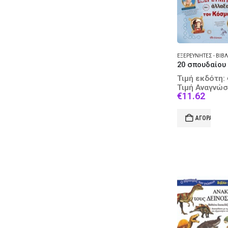
Τιμή εκδότη:
Τιμή Αναγνώσ
Curre
€
11.62
price
is:
ΑΓΟΡΆ
€11.6