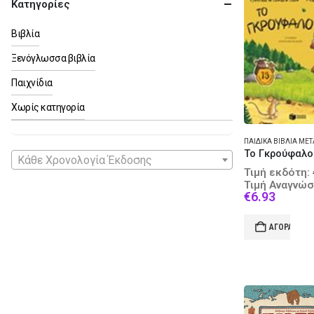
Κατηγορίες
Βιβλία
Ξενόγλωσσα βιβλία
Παιχνίδια
Χωρίς κατηγορία
Το Γκρούφαλο
Κάθε Χρονολογία Έκδοσης
Τιμή εκδότη:
Τιμή Αναγνώσ
Curren
€
6.93
price
is:
ΑΓΟΡΆ
€6.93.