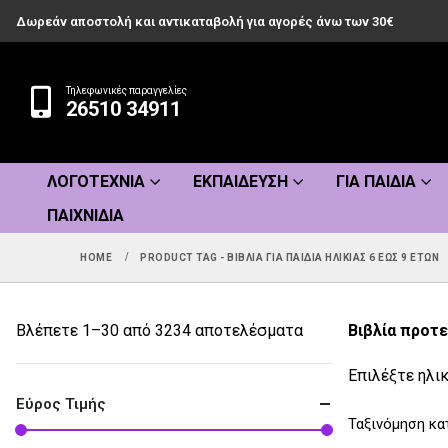
Δωρεάν αποστολή και αντικαταβολή για αγορές άνω των 30€
Τηλεφωνικές παραγγελίες
26510 34911
ΛΟΓΟΤΕΧΝΊΑ
ΕΚΠΑΊΔΕΥΣΗ
ΓΙΑ ΠΑΙΔΙΆ
ΠΑΙΧΝΊΔΙΑ
HOME
PRODUCT TAG -
ΒΙΒΛΊΑ ΓΙΑ ΠΑΙΔΙΆ ΗΛΙΚΊΑΣ 6 ΈΩΣ 9 ΕΤΏΝ
Sorted
Βλέπετε 1–30 από 3234 αποτελέσματα
Βιβλία προτε
by
Επιλέξτε ηλικ
popularity
Εύρος Τιμής
Ταξινόμηση κα