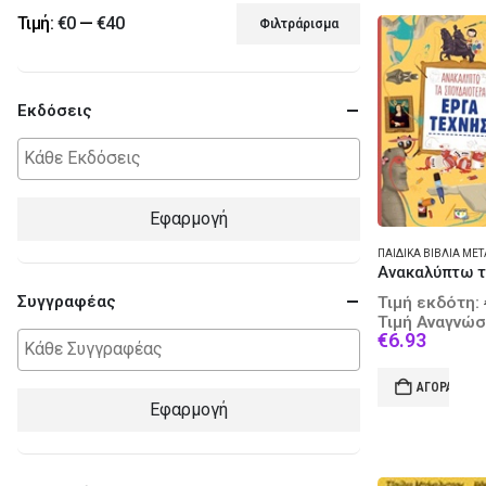
Τιμή:
€0
—
€40
Φιλτράρισμα
Ελάχιστη
Μέγιστη
τιμή
τιμή
Εκδόσεις
Εφαρμογή
Συγγραφέας
Τιμή εκδότη:
Τιμή Αναγνώσ
Curren
€
6.93
price
is:
ΑΓΟΡΆ
€6.93.
Εφαρμογή