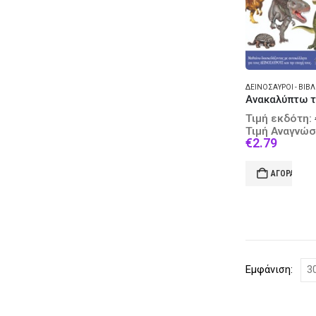
Τιμή εκδότη:
Τιμή Αναγνώσ
Curren
€
2.79
price
is:
ΑΓΟΡΆ
€2.79.
Εμφάνιση: