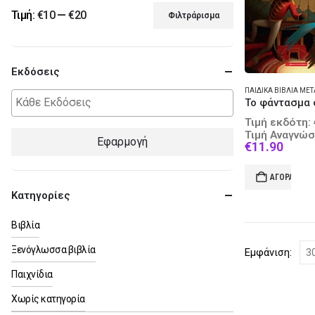
Τιμή:
€10
—
€20
Φιλτράρισμα
Ελάχιστη
Μέγιστη
τιμή
τιμή
Εκδόσεις
Τιμή εκδότη:
Τιμή Αναγνώσ
Εφαρμογή
Curre
€
11.90
price
is:
ΑΓΟΡΆ
€11.9
Κατηγορίες
Βιβλία
Ξενόγλωσσα βιβλία
Εμφάνιση:
Παιχνίδια
Χωρίς κατηγορία