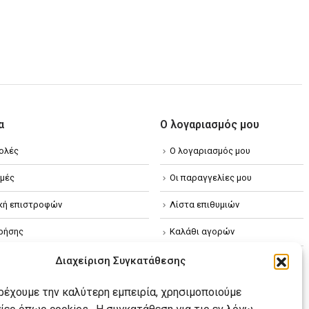
α
Ο λογαριασμός μου
ολές
Ο λογαριασμός μου
μές
Οι παραγγελίες μου
ική επιστροφών
Λίστα επιθυμιών
ρήσης
Καλάθι αγορών
ική απορρήτου
Διαχείριση Συγκατάθεσης
κή Cookies
αρέχουμε την καλύτερη εμπειρία, χρησιμοποιούμε