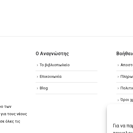
Ο Αναγνώστης
Βοήθει
Το βιβλιοπωλείο
Αποστ
Επικοινωνία
Πληρω
Blog
Πολιτ
Όροι χ
ρο των
Πολιτ
για τους νέους
σε όλες τις
Πολιτι
Για να π