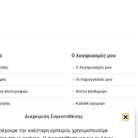
α
Ο λογαριασμός μου
ολές
Ο λογαριασμός μου
μές
Οι παραγγελίες μου
ική επιστροφών
Λίστα επιθυμιών
ρήσης
Καλάθι αγορών
ική απορρήτου
Διαχείριση Συγκατάθεσης
κή Cookies
αρέχουμε την καλύτερη εμπειρία, χρησιμοποιούμε