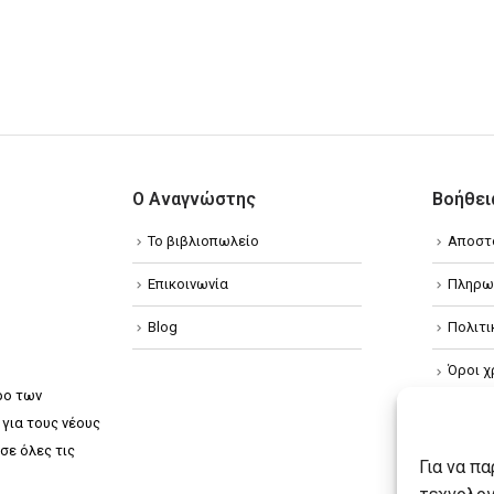
Ο Αναγνώστης
Βοήθει
Το βιβλιοπωλείο
Αποστ
Επικοινωνία
Πληρω
Blog
Πολιτ
Όροι χ
ρο των
Πολιτ
για τους νέους
σε όλες τις
Πολιτι
Για να π