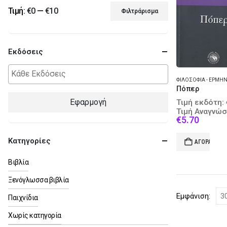
Τιμή:
€0
—
€10
Φιλτράρισμα
Ελάχιστη
Μέγιστη
τιμή
τιμή
Εκδόσεις
Πόπερ
Εφαρμογή
Τιμή εκδότη:
Τιμή Αναγνώσ
Curren
€
5.70
price
is:
Κατηγορίες
ΑΓΟΡΆ
€5.70.
Βιβλία
Ξενόγλωσσα βιβλία
Εμφάνιση:
Παιχνίδια
Χωρίς κατηγορία