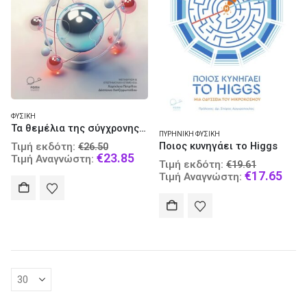
ΦΥΣΙΚΉ
Τα θεμέλια της σύγχρονης φυσικής
ΠΥΡΗΝΙΚΉ ΦΥΣΙΚΉ
Original
Ποιος κυνηγάει το Higgs
Τιμή εκδότη:
€
26.50
price
Current
€
23.85
Τιμή Αναγνώστη:
Original
Τιμή εκδότη:
€
19.61
was:
price
price
Curr
€
17.65
Τιμή Αναγνώστη:
€26.50.
is:
was:
pric
€23.85.
€19.61.
is:
€17.