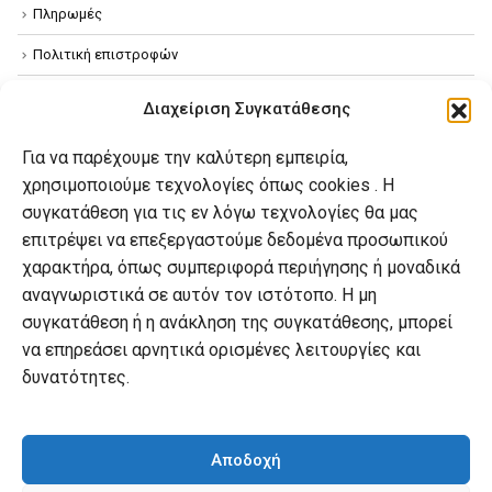
Πληρωμές
Πολιτική επιστροφών
Όροι χρήσης
Διαχείριση Συγκατάθεσης
Πολιτική απορρήτου
Για να παρέχουμε την καλύτερη εμπειρία,
Πολιτική Cookies
χρησιμοποιούμε τεχνολογίες όπως cookies . Η
συγκατάθεση για τις εν λόγω τεχνολογίες θα μας
επιτρέψει να επεξεργαστούμε δεδομένα προσωπικού
Ο λογαριασμός μου
χαρακτήρα, όπως συμπεριφορά περιήγησης ή μοναδικά
Ο λογαριασμός μου
αναγνωριστικά σε αυτόν τον ιστότοπο. Η μη
συγκατάθεση ή η ανάκληση της συγκατάθεσης, μπορεί
Οι παραγγελίες μου
να επηρεάσει αρνητικά ορισμένες λειτουργίες και
Λίστα επιθυμιών
δυνατότητες.
Καλάθι αγορών
Αποδοχή