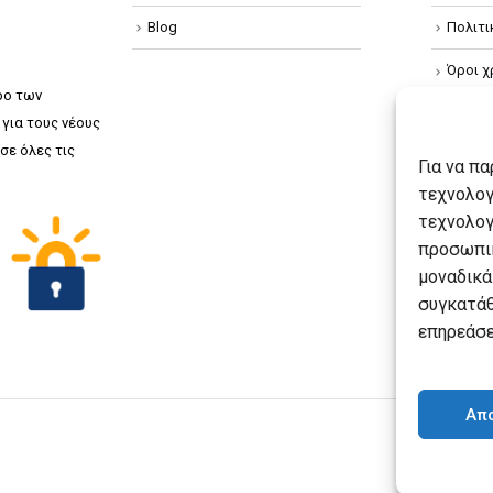
Blog
Πολιτ
Όροι χ
ρο των
Πολιτ
για τους νέους
σε όλες τις
Πολιτι
Για να π
τεχνολογ
τεχνολογ
προσωπικ
μοναδικά
συγκατάθ
επηρεάσε
Απ