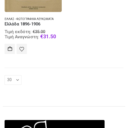
ΕΛΛΆΣ - ΦΩΤΟΓΡΑΦΙΚΆ ΛΕΥΚΏΜΑΤΑ
Ελλάδα 1896-1906
Original
Τιμή εκδότη:
€
35.00
price
Current
€
31.50
Τιμή Αναγνώστη:
was:
price
€35.00.
is:
€31.50.