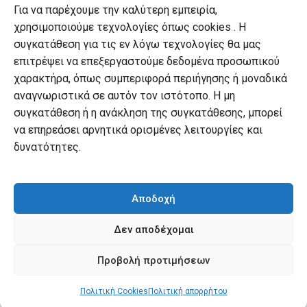
Για να παρέχουμε την καλύτερη εμπειρία,
Πολιτική Cookies
χρησιμοποιούμε τεχνολογίες όπως cookies . Η
συγκατάθεση για τις εν λόγω τεχνολογίες θα μας
επιτρέψει να επεξεργαστούμε δεδομένα προσωπικού
Ο λογαριασμός μου
χαρακτήρα, όπως συμπεριφορά περιήγησης ή μοναδικά
Ο λογαριασμός μου
αναγνωριστικά σε αυτόν τον ιστότοπο. Η μη
συγκατάθεση ή η ανάκληση της συγκατάθεσης, μπορεί
Οι παραγγελίες μου
να επηρεάσει αρνητικά ορισμένες λειτουργίες και
Λίστα επιθυμιών
δυνατότητες.
Καλάθι αγορών
Αποδοχή
Δεν αποδέχομαι
© mybook.gr. 2022. powered by
practin
Προβολή προτιμήσεων
Πολιτική Cookies
Πολιτική απορρήτου