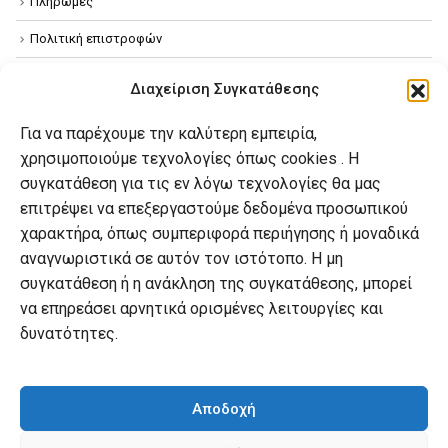
Πληρωμές
Πολιτική επιστροφών
Όροι χρήσης
Διαχείριση Συγκατάθεσης
Πολιτική απορρήτου
Για να παρέχουμε την καλύτερη εμπειρία,
Πολιτική Cookies
χρησιμοποιούμε τεχνολογίες όπως cookies . Η
συγκατάθεση για τις εν λόγω τεχνολογίες θα μας
επιτρέψει να επεξεργαστούμε δεδομένα προσωπικού
Ο λογαριασμός μου
χαρακτήρα, όπως συμπεριφορά περιήγησης ή μοναδικά
Ο λογαριασμός μου
αναγνωριστικά σε αυτόν τον ιστότοπο. Η μη
συγκατάθεση ή η ανάκληση της συγκατάθεσης, μπορεί
Οι παραγγελίες μου
να επηρεάσει αρνητικά ορισμένες λειτουργίες και
Λίστα επιθυμιών
δυνατότητες.
Καλάθι αγορών
Αποδοχή