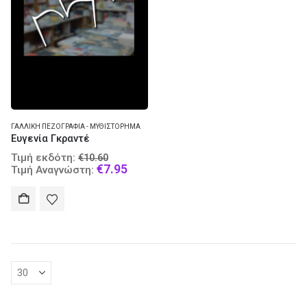
ΓΑΛΛΙΚΉ ΠΕΖΟΓΡΑΦΊΑ - ΜΥΘΙΣΤΌΡΗΜΑ
Ευγενία Γκραντέ
Original
Τιμή εκδότη:
€
10.60
price
Current
€
7.95
Τιμή Αναγνώστη:
was:
price
€10.60.
is:
€7.95.