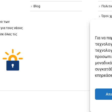
Blog
Πολιτ
Όροι χ
ρο των
Πολιτ
για τους νέους
σε όλες τις
Πολιτι
Για να π
τεχνολογ
τεχνολογ
προσωπικ
μοναδικά
συγκατάθ
επηρεάσε
Απ