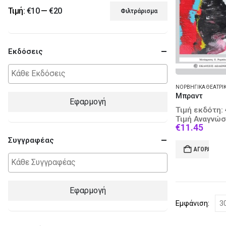
Τιμή:
€10
—
€20
Φιλτράρισμα
Ελάχιστη
Μέγιστη
τιμή
τιμή
Εκδόσεις
ΝΟΡΒΗΓΙΚΆ ΘΕΑΤΡΙΚ
Μπραντ
Εφαρμογή
Τιμή εκδότη:
Τιμή Αναγνώσ
Curre
€
11.45
price
Συγγραφέας
is:
ΑΓΟΡΆ
€11.4
Εφαρμογή
Εμφάνιση: