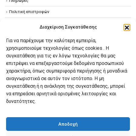
Πληρωμές
Πολιτική επιστροφών
Όροι χρήσης
Διαχείριση Συγκατάθεσης
Πολιτική απορρήτου
Για να παρέχουμε την καλύτερη εμπειρία,
Πολιτική Cookies
χρησιμοποιούμε τεχνολογίες όπως cookies . Η
συγκατάθεση για τις εν λόγω τεχνολογίες θα μας
επιτρέψει να επεξεργαστούμε δεδομένα προσωπικού
Ο λογαριασμός μου
χαρακτήρα, όπως συμπεριφορά περιήγησης ή μοναδικά
Ο λογαριασμός μου
αναγνωριστικά σε αυτόν τον ιστότοπο. Η μη
συγκατάθεση ή η ανάκληση της συγκατάθεσης, μπορεί
Οι παραγγελίες μου
να επηρεάσει αρνητικά ορισμένες λειτουργίες και
Λίστα επιθυμιών
δυνατότητες.
Καλάθι αγορών
Αποδοχή