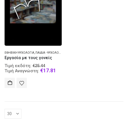
ΕΦΗΒΙΚΉ ΨΥΧΟΛΟΓΊΑ
,
ΠΑΙΔΙΆ - ΨΥΧΟΛΟΓΊΑ
,
ΨΥΧΟΘΕΡΑΠΕΊΑ
Εργασία με τους γονείς
Original
Τιμή εκδότη:
€
25.44
price
Current
€
17.81
Τιμή Αναγνώστη:
was:
price
€25.44.
is:
€17.81.