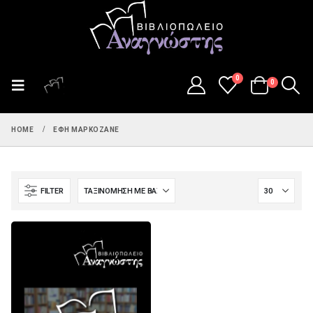
0
0
HOME
ΈΦΗ ΜΑΡΚΟΖΆΝΕ
FILTER