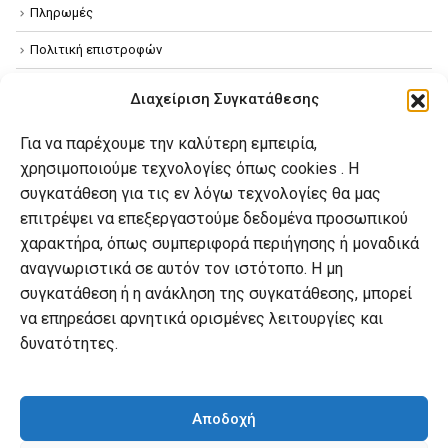
Πληρωμές
Πολιτική επιστροφών
Όροι χρήσης
Διαχείριση Συγκατάθεσης
Πολιτική απορρήτου
Για να παρέχουμε την καλύτερη εμπειρία,
Πολιτική Cookies
χρησιμοποιούμε τεχνολογίες όπως cookies . Η
συγκατάθεση για τις εν λόγω τεχνολογίες θα μας
επιτρέψει να επεξεργαστούμε δεδομένα προσωπικού
Ο λογαριασμός μου
χαρακτήρα, όπως συμπεριφορά περιήγησης ή μοναδικά
Ο λογαριασμός μου
αναγνωριστικά σε αυτόν τον ιστότοπο. Η μη
συγκατάθεση ή η ανάκληση της συγκατάθεσης, μπορεί
Οι παραγγελίες μου
να επηρεάσει αρνητικά ορισμένες λειτουργίες και
Λίστα επιθυμιών
δυνατότητες.
Καλάθι αγορών
Αποδοχή