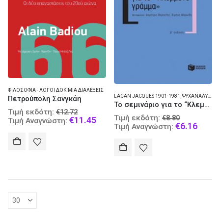
ΦΙΛΟΣΟΦΊΑ - ΛΌΓΟΙ ΔΟΚΊΜΙΑ ΔΙΑΛΈΞΕΙΣ
LACAN JACQUES 1901-1981
,
ΨΥΧΑΝΆΛΥΣΗ
Πετρούπολη Σανγκάη
Το σεμινάριο για το “Κλεμμένο γράμμα”
Original
Τιμή εκδότη:
€
12.72
Original
Τιμή εκδότη:
€
8.80
price
Current
€
11.45
Τιμή Αναγνώστη:
price
Curre
€
6.16
Τιμή Αναγνώστη:
was:
price
was:
price
€12.72.
is:
€8.80.
is:
€11.45.
€6.16