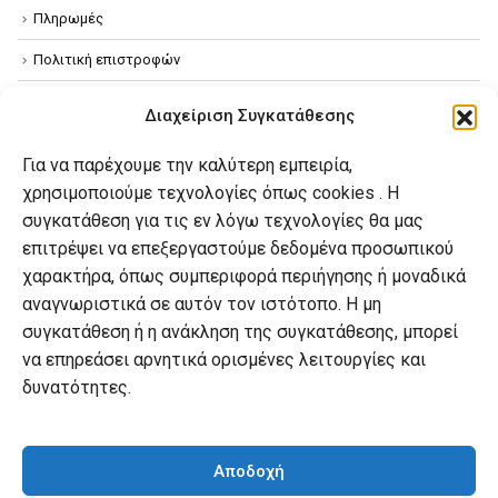
Πληρωμές
Πολιτική επιστροφών
Όροι χρήσης
Διαχείριση Συγκατάθεσης
Πολιτική απορρήτου
Για να παρέχουμε την καλύτερη εμπειρία,
Πολιτική Cookies
χρησιμοποιούμε τεχνολογίες όπως cookies . Η
συγκατάθεση για τις εν λόγω τεχνολογίες θα μας
επιτρέψει να επεξεργαστούμε δεδομένα προσωπικού
Ο λογαριασμός μου
χαρακτήρα, όπως συμπεριφορά περιήγησης ή μοναδικά
Ο λογαριασμός μου
αναγνωριστικά σε αυτόν τον ιστότοπο. Η μη
συγκατάθεση ή η ανάκληση της συγκατάθεσης, μπορεί
Οι παραγγελίες μου
να επηρεάσει αρνητικά ορισμένες λειτουργίες και
Λίστα επιθυμιών
δυνατότητες.
Καλάθι αγορών
Αποδοχή