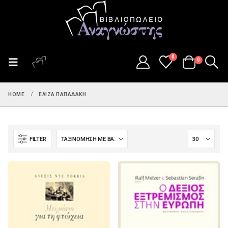
0
0
HOME
ΕΛΊΖΑ ΠΑΠΑΔΆΚΗ
FILTER