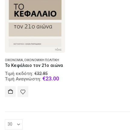
ΟΙΚΟΝΟΜΊΑ
,
ΟΙΚΟΝΟΜΙΚΉ ΠΟΛΙΤΙΚΉ
Το Κεφάλαιο τον 21ο αιώνα
Original
Τιμή εκδότη:
€
32.85
price
Current
€
23.00
Τιμή Αναγνώστη:
was:
price
€32.85.
is:
€23.00.