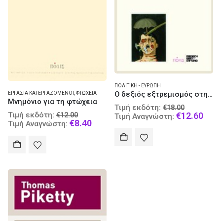
ΠΟΛΙΤΙΚΉ - ΕΥΡΏΠΗ
Ο δεξιός εξτρεμισμός στην Ευρώπη
ΕΡΓΑΣΊΑ ΚΑΙ ΕΡΓΑΖΌΜΕΝΟΙ
,
ΦΤΏΧΕΙΑ
Μνημόνιο για τη φτώχεια
Original
Τιμή εκδότη:
€
18.00
Original
price
Curr
Τιμή εκδότη:
€
12.60
€
12.00
Τιμή Αναγνώστη:
price
Current
€
8.40
was:
pric
Τιμή Αναγνώστη:
was:
price
€18.00.
is:
€12.00.
is:
€12.
€8.40.