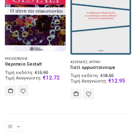
ΨΥΧΟΘΕΡΑΠΕΊΑ
ΑΣΘΈΝΕΙΕΣ
,
ΙΑΤΡΙΚΉ
Θεραπεία Gestalt
Γιατί αρρωσταίνουμε
Original
Τιμή εκδότη:
€
15.90
Original
Τιμή εκδότη:
€
18.50
price
Current
€
12.72
Τιμή Αναγνώστη:
price
Curr
€
12.95
Τιμή Αναγνώστη:
was:
price
was:
pric
€15.90.
is:
€18.50.
is:
€12.72.
€12.