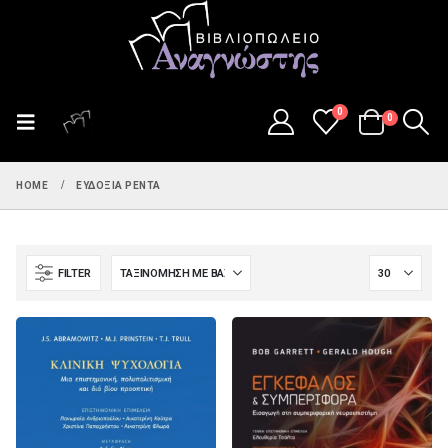
0
0
HOME
ΕΥΔΟΞΊΑ ΡΈΝΤΑ
FILTER