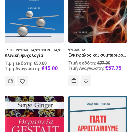
ΨΥΧΟΛΟΓΊΑ
ΚΛΙΝΙΚΉ ΨΥΧΟΛΟΓΊΑ
,
ΨΥΧΟΘΕΡΑΠΕΊΑ
,
ΨΥΧΟΛΟΓΊΑ
Εγκέφαλος και συμπεριφορά
Κλινική ψυχολογία
Original
Original
Τιμή εκδότη:
Τιμή εκδότη:
€
77.00
€
50.00
price
Curr
price
Current
€
57.75
€
45.00
Τιμή Αναγνώστη:
Τιμή Αναγνώστη:
was:
pric
was:
price
€77.00.
is:
€50.00.
is:
€57.
€45.00.