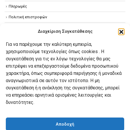
Πληρωμές
Πολιτική επιστροφών
Όροι χρήσης
Διαχείριση Συγκατάθεσης
Πολιτική απορρήτου
Για να παρέχουμε την καλύτερη εμπειρία,
Πολιτική Cookies
χρησιμοποιούμε τεχνολογίες όπως cookies . Η
συγκατάθεση για τις εν λόγω τεχνολογίες θα μας
επιτρέψει να επεξεργαστούμε δεδομένα προσωπικού
Ο λογαριασμός μου
χαρακτήρα, όπως συμπεριφορά περιήγησης ή μοναδικά
Ο λογαριασμός μου
αναγνωριστικά σε αυτόν τον ιστότοπο. Η μη
συγκατάθεση ή η ανάκληση της συγκατάθεσης, μπορεί
Οι παραγγελίες μου
να επηρεάσει αρνητικά ορισμένες λειτουργίες και
Λίστα επιθυμιών
δυνατότητες.
Καλάθι αγορών
Αποδοχή