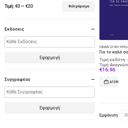
Τιμή:
€0
—
€20
Φιλτράρισμα
Ελάχιστη
Μέγιστη
τιμή
τιμή
Εκδόσεις
ΠΑΙΔΑΓΩΓΙΚΉ
,
ΨΥΧΟ
Για το καλό σ
Εφαρμογή
Τιμή εκδότη:
Τιμή Αναγνώσ
Curre
€
16.96
price
is:
Συγγραφέας
ΑΓΟΡΆ
€16.9
Εφαρμογή
Εμφάνιση: