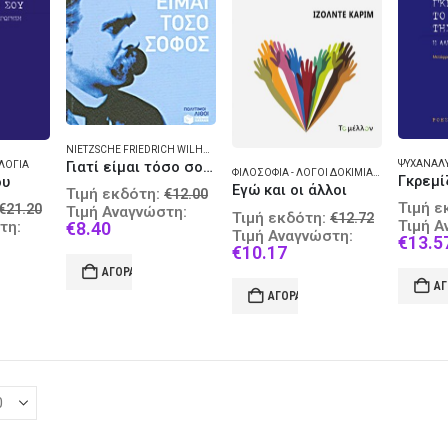
NIETZSCHE FRIEDRICH WILHELM 1844-1900
,
ΦΙΛΟΣΟΦΊΑ ΝΕΌΤΕΡΗ
ΨΥΧΑΝΆΛ
Γιατί είμαι τόσο σοφός
ΛΟΓΊΑ
ΦΙΛΟΣΟΦΊΑ - ΛΌΓΟΙ ΔΟΚΊΜΙΑ ΔΙΑΛΈΞΕΙΣ
ου
Original
Εγώ και οι άλλοι
Τιμή εκδότη:
€
12.00
Original
Τιμή ε
price
€
21.20
Τιμή Αναγνώστη:
Original
Τιμή εκδότη:
€
12.72
price
Τιμή Α
Current
was:
τη:
€
8.40
price
Τιμή Αναγνώστη:
€
13.5
nt
was:
price
€12.00.
Current
was:
€
10.17
€21.20.
is:
price
€12.72.
ΑΓΟΡΆ
€8.40.
is:
ΑΓ
6.
ΑΓΟΡΆ
€10.17.