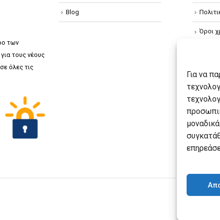
Blog
Πολιτ
Όροι χ
ρο των
Πολιτ
για τους νέους
σε όλες τις
Πολιτι
Για να π
τεχνολογ
τεχνολογ
προσωπικ
μοναδικά
συγκατάθ
επηρεάσε
Απ