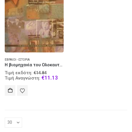
ΕΒΡΑΊΟΙ - ΙΣΤΟΡΊΑ
Η βιομηχανία του Ολοκαυτώματος
Original
Τιμή εκδότη:
€
14.84
price
Current
€
11.13
Τιμή Αναγνώστη:
was:
price
€14.84.
is:
€11.13.