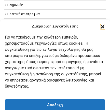
Πληρωμές
Πολιτική επιστροφών
Όροι χρήσης
Διαχείριση Συγκατάθεσης
Πολιτική απορρήτου
Για να παρέχουμε την καλύτερη εμπειρία,
Πολιτική Cookies
χρησιμοποιούμε τεχνολογίες όπως cookies . Η
συγκατάθεση για τις εν λόγω τεχνολογίες θα μας
επιτρέψει να επεξεργαστούμε δεδομένα προσωπικού
Ο λογαριασμός μου
χαρακτήρα, όπως συμπεριφορά περιήγησης ή μοναδικά
Ο λογαριασμός μου
αναγνωριστικά σε αυτόν τον ιστότοπο. Η μη
συγκατάθεση ή η ανάκληση της συγκατάθεσης, μπορεί
Οι παραγγελίες μου
να επηρεάσει αρνητικά ορισμένες λειτουργίες και
Λίστα επιθυμιών
δυνατότητες.
Καλάθι αγορών
Αποδοχή