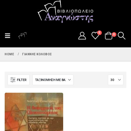
0
0
HOME
ΓΙΆΝΝΗΣ ΚΟΛΟΒΌΣ
FILTER