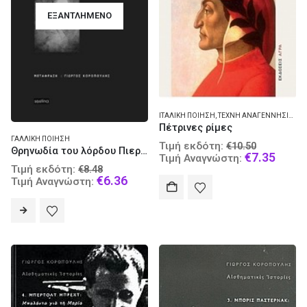
ΕΞΑΝΤΛΗΜΈΝΟ
ΙΤΑΛΙΚΉ ΠΟΊΗΣΗ
,
ΤΈΧΝΗ ΑΝΑΓΕΝΝΗΣΙΑΚΉ
Πέτρινες ρίμες
ΓΑΛΛΙΚΉ ΠΟΊΗΣΗ
Original
Τιμή εκδότη:
€
10.50
Θρηνωδία του λόρδου Πιερρότου
price
Curre
€
7.35
Τιμή Αναγνώστη:
Original
was:
price
Τιμή εκδότη:
€
8.48
price
Current
€
6.36
€10.50.
is:
Τιμή Αναγνώστη:
was:
price
€7.35
€8.48.
is:
€6.36.