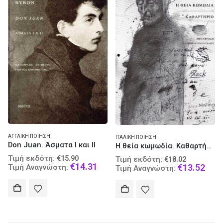
ΑΓΓΛΙΚΉ ΠΟΊΗΣΗ
ΙΤΑΛΙΚΉ ΠΟΊΗΣΗ
Don Juan. Άσματα Ι και ΙΙ
Η θεία κωμωδία. Καθαρτήριο
Original
Original
Τιμή εκδότη:
€
15.90
Τιμή εκδότη:
€
18.02
price
Current
€
14.31
price
Curr
€
13.52
Τιμή Αναγνώστη:
Τιμή Αναγνώστη:
was:
price
was:
pric
€15.90.
is:
€18.02.
is:
€14.31.
€13.