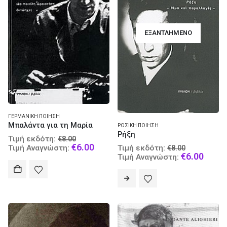
ΕΞΑΝΤΛΗΜΈΝΟ
ΓΕΡΜΑΝΙΚΉ ΠΟΊΗΣΗ
Μπαλάντα για τη Μαρία
ΡΩΣΙΚΉ ΠΟΊΗΣΗ
Ρήξη
Original
Τιμή εκδότη:
€
8.00
Original
price
Current
€
6.00
Τιμή εκδότη:
Τιμή Αναγνώστη:
€
8.00
price
Curre
was:
price
€
6.00
Τιμή Αναγνώστη:
was:
price
€8.00.
is:
€8.00.
is:
€6.00.
€6.00