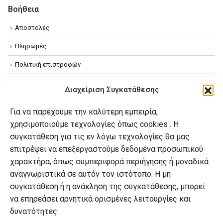
Βοήθεια
Αποστολές
Πληρωμές
Πολιτική επιστροφών
Όροι χρήσης
Διαχείριση Συγκατάθεσης
Πολιτική απορρήτου
Για να παρέχουμε την καλύτερη εμπειρία,
Πολιτική Cookies
χρησιμοποιούμε τεχνολογίες όπως cookies . Η
συγκατάθεση για τις εν λόγω τεχνολογίες θα μας
επιτρέψει να επεξεργαστούμε δεδομένα προσωπικού
Ο λογαριασμός μου
χαρακτήρα, όπως συμπεριφορά περιήγησης ή μοναδικά
Ο λογαριασμός μου
αναγνωριστικά σε αυτόν τον ιστότοπο. Η μη
συγκατάθεση ή η ανάκληση της συγκατάθεσης, μπορεί
Οι παραγγελίες μου
να επηρεάσει αρνητικά ορισμένες λειτουργίες και
Λίστα επιθυμιών
δυνατότητες.